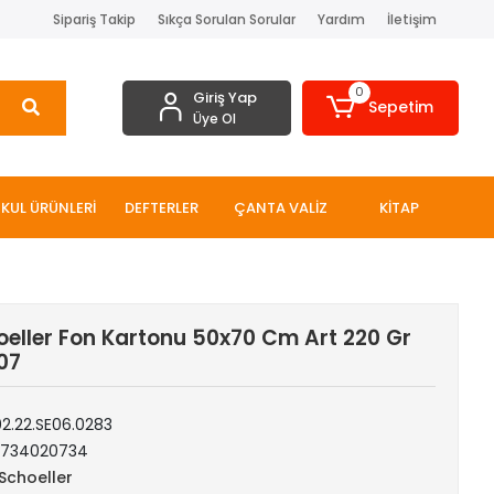
Sipariş Takip
Sıkça Sorulan Sorular
Yardım
İletişim
0
Giriş Yap
Sepetim
Üye Ol
KUL ÜRÜNLERİ
DEFTERLER
ÇANTA VALİZ
KİTAP
oeller Fon Kartonu 50x70 Cm Art 220 Gr
707
02.22.SE06.0283
1734020734
 Schoeller