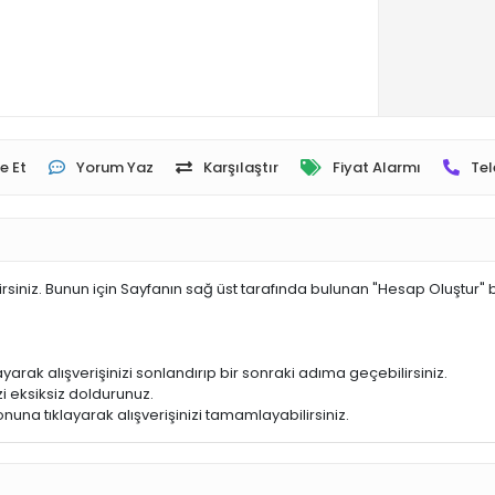
e Et
Yorum Yaz
Karşılaştır
Fiyat Alarmı
Tel
irsiniz. Bunun için Sayfanın sağ üst tarafında bulunan "Hesap Oluştur" 
yarak alışverişinizi sonlandırıp bir sonraki adıma geçebilirsiniz.
i eksiksiz doldurunuz.
nuna tıklayarak alışverişinizi tamamlayabilirsiniz.