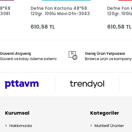
48*68
Defne Fon Kartonu 48*68
Defne Fon 
le
Sepete Ekle
-3081
120gr. 100lü Mavi Dfn-3043
120gr. 100l
3036
610,58 TL
610,58 TL
Güvenli Alışveriş
Geniş Ürün Yelpazesi
Güvenli ve kolay ödeme sistemi
Binlerce ürün ve kampany
Kurumsal
Kategoriler
Hakkımızda
Muhtelif Ürünler