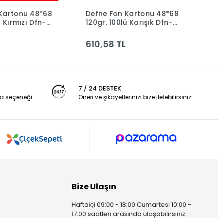
Kartonu 48*68
Defne Fon Kartonu 48*68
D
Sepete Ekle
Sepete Ekle
ü Kırmızı Dfn-
120gr. 100lü Karışık Dfn-
1
3012
610,58 TL
6
7 / 24 DESTEK
a seçeneği
Öneri ve şikayetlerinizi bize iletebilirsiniz.
Bize Ulaşın
Haftaiçi 09:00 - 18:00 Cumartesi 10:00 -
17:00 saatleri arasında ulaşabilirsiniz.