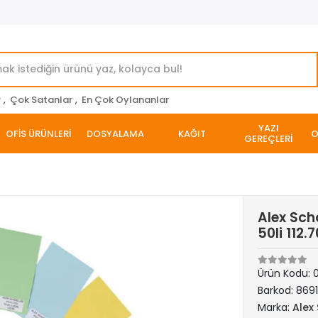
r
,
Çok Satanlar
,
En Çok Oylananlar
YAZI
OFİS ÜRÜNLERİ
DOSYALAMA
KAĞIT
O
GEREÇLERİ
Alex Sch
50li 112.
Ürün Kodu:
Barkod:
869
Marka:
Alex