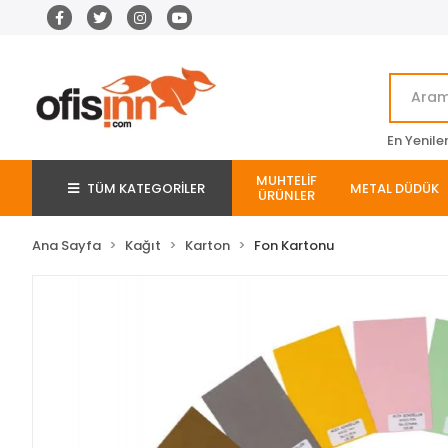
En Yenile
MUHTELİF
TÜM KATEGORİLER
METAL DÜDÜK
ÜRÜNLER
Ana Sayfa
Kağıt
Karton
Fon Kartonu