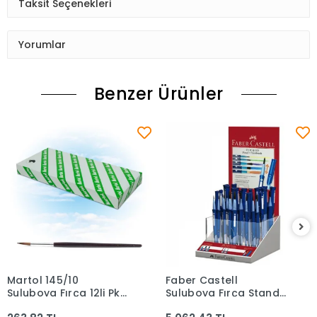
Taksit Seçenekleri
Yorumlar
Benzer Ürünler
Martol 145/10
Faber Castell
Sepete Ekle
Sepete Ekle
Suluboya Fırça 12li Pk
Suluboya Fırça Standı
Mrfır0033
5291181525000