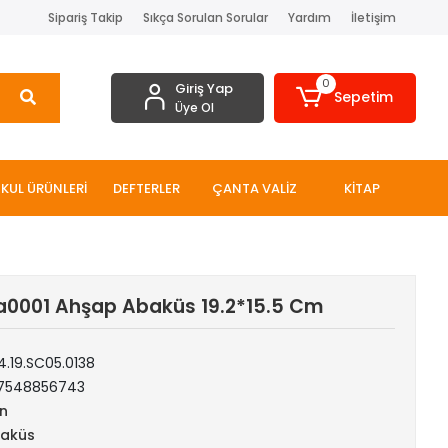
Sipariş Takip
Sıkça Sorulan Sorular
Yardım
İletişim
0
Giriş Yap
Sepetim
Üye Ol
KUL ÜRÜNLERİ
DEFTERLER
ÇANTA VALİZ
KİTAP
a0001 Ahşap Abaküs 19.2*15.5 Cm
4.19.SC05.0138
7548856743
n
aküs