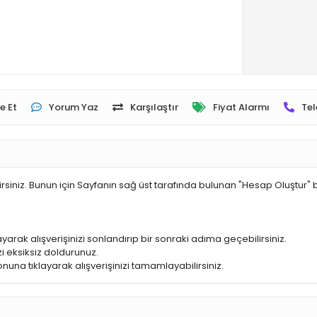
e Et
Yorum Yaz
Karşılaştır
Fiyat Alarmı
Tel
irsiniz. Bunun için Sayfanın sağ üst tarafında bulunan "Hesap Oluştur" 
yarak alışverişinizi sonlandırıp bir sonraki adıma geçebilirsiniz.
i eksiksiz doldurunuz.
nuna tıklayarak alışverişinizi tamamlayabilirsiniz.