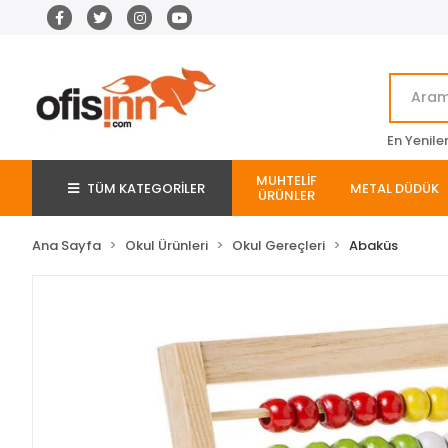
En Yenile
MUHTELİF
TÜM KATEGORİLER
METAL DÜDÜK
ÜRÜNLER
Ana Sayfa
Okul Ürünleri
Okul Gereçleri
Abaküs