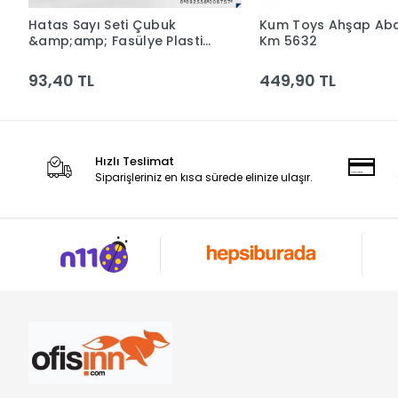
Hatas Sayı Seti Çubuk
Kum Toys Ahşap Ab
Sepete Ekle
Sepete Ek
&amp;amp; Fasülye Plastik
Km 5632
Kutu 0875
93,40 TL
449,90 TL
Hızlı Teslimat
Siparişleriniz en kısa sürede elinize ulaşır.