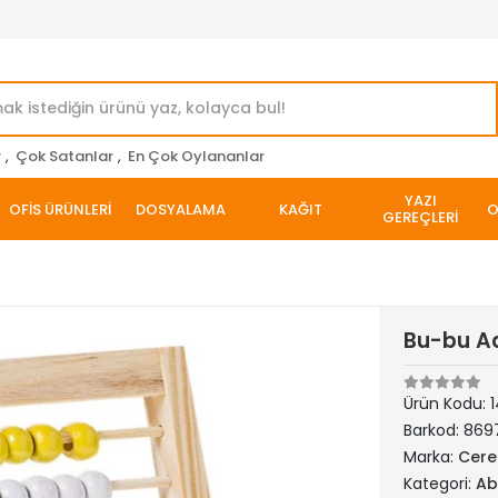
r
,
Çok Satanlar
,
En Çok Oylananlar
YAZI
OFİS ÜRÜNLERİ
DOSYALAMA
KAĞIT
O
GEREÇLERİ
Bu-bu A
Ürün Kodu:
1
Barkod:
869
Marka:
Cere
Kategori:
Ab