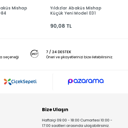
Abaküs Mishap
Yıldızlar Abaküs Mishap
Y
Sepete Ekle
Sepete Ekle
084
Küçük Yeni Model 031
B
90,08 TL
8
7 / 24 DESTEK
a seçeneği
Öneri ve şikayetlerinizi bize iletebilirsiniz.
Bize Ulaşın
Haftaiçi 09:00 - 18:00 Cumartesi 10:00 -
17:00 saatleri arasında ulaşabilirsiniz.