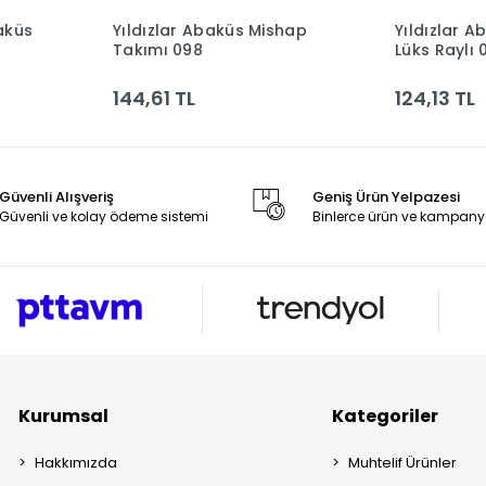
aküs
Yıldızlar Abaküs Mishap
Yıldızlar 
le
Sepete Ekle
Takımı 098
Lüks Raylı 
144,61 TL
124,13 TL
Güvenli Alışveriş
Geniş Ürün Yelpazesi
Güvenli ve kolay ödeme sistemi
Binlerce ürün ve kampany
Kurumsal
Kategoriler
Hakkımızda
Muhtelif Ürünler