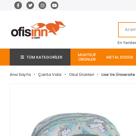
En Yenile
MUHTELİF
TÜM KATEGORİLER
METAL DÜDÜK
ÜRÜNLER
Ana Sayfa
Çanta Valiz
Okul Ürünleri
Lise Ve Üniversit