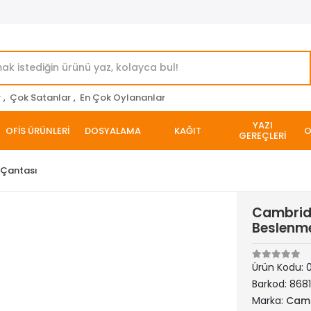
r
,
Çok Satanlar
,
En Çok Oylananlar
YAZI
OFİS ÜRÜNLERİ
DOSYALAMA
KAĞIT
O
GEREÇLERİ
e Çantası
Cambridg
Beslenme
Ürün Kodu:
Barkod:
868
Marka:
Camb