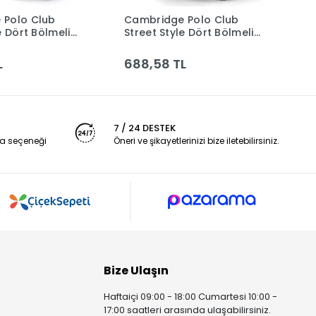
 Polo Club
Cambridge Polo Club
C
Sepete Ekle
Sepete Ekle
e Dört Bölmeli
Street Style Dört Bölmeli
S
 Çantası
Unisex Sırt Çantası
B
03-kırmızı Bntt
Cpo4016-0001-siyah Bntt
Ç
L
688,58 TL
6
B
7 / 24 DESTEK
a seçeneği
Öneri ve şikayetlerinizi bize iletebilirsiniz.
Bize Ulaşın
Haftaiçi 09:00 - 18:00 Cumartesi 10:00 -
17:00 saatleri arasında ulaşabilirsiniz.