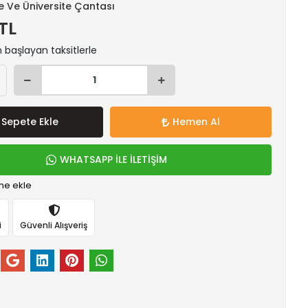
se Ve Üniversite Çantası
TL
n başlayan taksitlerle
Sepete Ekle
Hemen Al
WHATSAPP İLE İLETİŞİM
me ekle
i
Güvenli Alışveriş