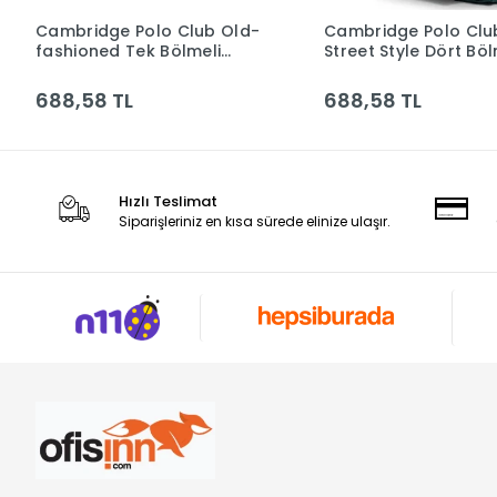
Cambridge Polo Club Old-
Cambridge Polo Clu
Sepete Ekle
Sepete Ek
fashioned Tek Bölmeli
Street Style Dört Böl
Unisex Sırt Çantası
Unisex Sırt Çantası
Cpc3015-r-0062-lacivert -
Cpo4016-0032-yeşil 
688,58 TL
688,58 TL
kırmızı-beyaz Bntt
Hızlı Teslimat
Siparişleriniz en kısa sürede elinize ulaşır.