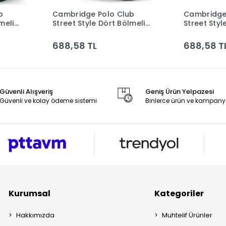
b
Cambridge Polo Club
Cambridge
le
Sepete Ekle
meli
Street Style Dört Bölmeli
Street Styl
Unisex Sırt Çantası
Unisex Sırt
Bntt
Cpo4016-0011-lacivert Bntt
Cpo4016-00
688,58 TL
688,58 T
Güvenli Alışveriş
Geniş Ürün Yelpazesi
Güvenli ve kolay ödeme sistemi
Binlerce ürün ve kampany
Kurumsal
Kategoriler
Hakkımızda
Muhtelif Ürünler