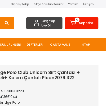
Sipariş Takip
Sıkça Sorulan Sorular
Yardım
İletişim
0
Giriş Yap
Sepetim
Üye Ol
KUL ÜRÜNLERİ
DEFTERLER
ÇANTA VALİZ
KİTAP
e Polo Club Unicorn Sırt Çantası +
li+ Kalem Çantalı Plcan2079.322
04.16.SB03.0229
1413661044
rıdge Polo