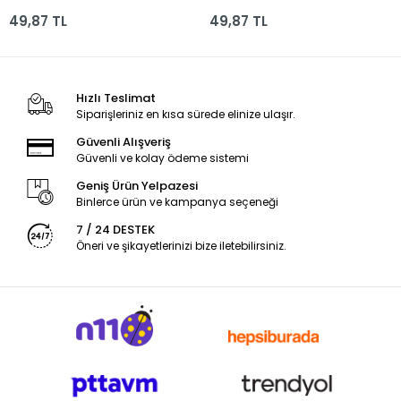
Üst.spr.bloknot
Üst.spr.bloknot 145211-
49,87 TL
49,87 TL
145212-99
99
Hızlı Teslimat
Siparişleriniz en kısa sürede elinize ulaşır.
Güvenli Alışveriş
Güvenli ve kolay ödeme sistemi
Geniş Ürün Yelpazesi
Binlerce ürün ve kampanya seçeneği
7 / 24 DESTEK
Öneri ve şikayetlerinizi bize iletebilirsiniz.