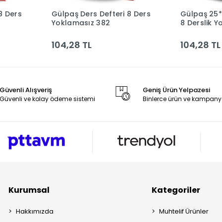
8 Ders
Gülpaş Ders Defteri 8 Ders
Gülpaş 25*
le
Sepete Ekle
Yoklamasız 382
8 Derslik Y
Defteri Zımb
104,28 TL
104,28 TL
Güvenli Alışveriş
Geniş Ürün Yelpazesi
Güvenli ve kolay ödeme sistemi
Binlerce ürün ve kampany
Kurumsal
Kategoriler
Hakkımızda
Muhtelif Ürünler