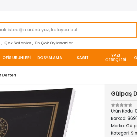
r
,
Çok Satanlar
,
En Çok Oylananlar
YAZI
OFİS ÜRÜNLERİ
DOSYALAMA
KAĞIT
O
GEREÇLERİ
f Defteri
Gülpaş D
Ürün Kodu:
Barkod:
869
Marka:
Gülp
Kategori:
Sın