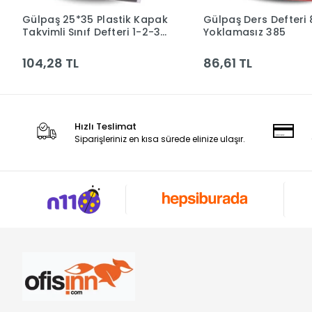
Gülpaş 25*35 Plastik Kapak
Gülpaş Ders Defteri 
Sepete Ekle
Sepete Ek
Takvimli Sınıf Defteri 1-2-3-
Yoklamasız 385
4-5 Sınıflar Zımbalı Dikişli
390
104,28 TL
86,61 TL
Hızlı Teslimat
Siparişleriniz en kısa sürede elinize ulaşır.