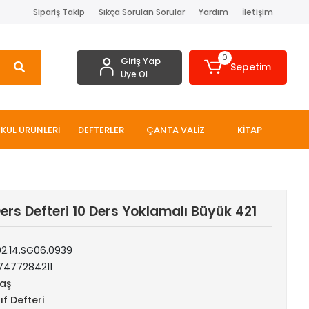
Sipariş Takip
Sıkça Sorulan Sorular
Yardım
İletişim
0
Giriş Yap
Sepetim
Üye Ol
KUL ÜRÜNLERİ
DEFTERLER
ÇANTA VALİZ
KİTAP
ers Defteri 10 Ders Yoklamalı Büyük 421
02.14.SG06.0939
7477284211
aş
ıf Defteri