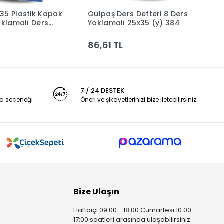
35 Plastik Kapak
Gülpaş Ders Defteri 8 Ders
G
Sepete Ekle
Sepete Ekle
oklamalı Ders
Yoklamalı 25x35 (y) 384
Y
alı Dikişli 388
86,61 TL
1
7 / 24 DESTEK
a seçeneği
Öneri ve şikayetlerinizi bize iletebilirsiniz.
Bize Ulaşın
Haftaiçi 09:00 - 18:00 Cumartesi 10:00 -
17:00 saatleri arasında ulaşabilirsiniz.