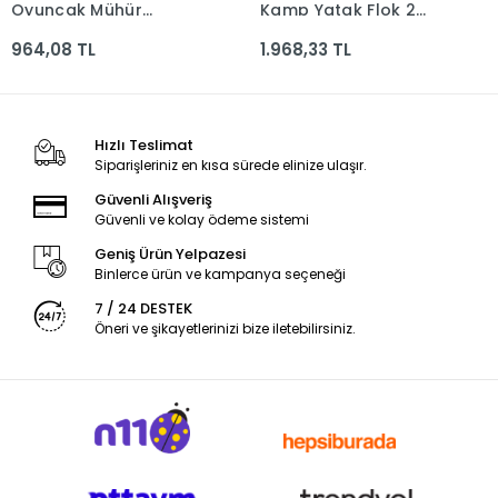
Oyuncak Mühür
Kamp Yatak Flok 2
Pk.60*60 2160-5
Kişilik 191x137cm
964,08 TL
1.968,33 TL
916225 *4
Hızlı Teslimat
Siparişleriniz en kısa sürede elinize ulaşır.
Güvenli Alışveriş
Güvenli ve kolay ödeme sistemi
Geniş Ürün Yelpazesi
Binlerce ürün ve kampanya seçeneği
7 / 24 DESTEK
Öneri ve şikayetlerinizi bize iletebilirsiniz.