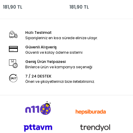
Koleksiyonu Kalem
Kalem Çantası Shnk
181,90 TL
181,90 TL
Çantası Shnk
Hızlı Teslimat
Siparişleriniz en kısa sürede elinize ulaşır.
Güvenli Alışveriş
Güvenli ve kolay ödeme sistemi
Geniş Ürün Yelpazesi
Binlerce ürün ve kampanya seçeneği
7 / 24 DESTEK
Öneri ve şikayetlerinizi bize iletebilirsiniz.