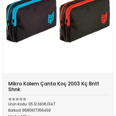
Mikro Kalem Çanta Koç 2003 Kç Bntt
Shnk
Ürün Kodu:
05.12.SS06.0147
Barkod:
8680617356459