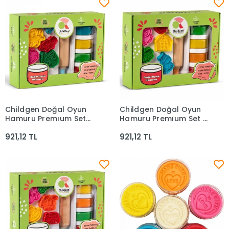
Childgen Doğal Oyun
Childgen Doğal Oyun
Sepete Ekle
Sepete Ekle
Hamuru Premıum Set
Hamuru Premıum Set -
Deniz Canlıları 67646
Çiftlik
921,12 TL
921,12 TL