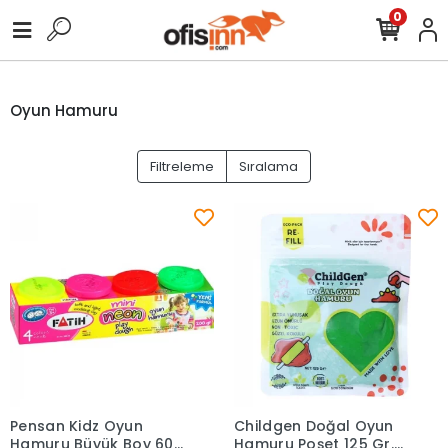
0
Oyun Hamuru
Filtreleme
Sıralama
Pensan Kidz Oyun
Childgen Doğal Oyun
Sepete Ekle
Sepete Ekle
Hamuru Büyük Boy 600
Hamuru Poşet 125 Gr.