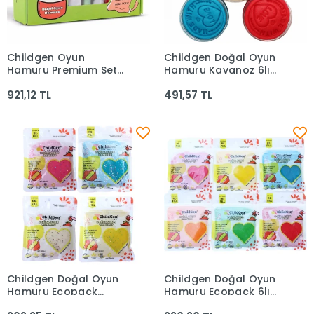
Childgen Oyun
Childgen Doğal Oyun
Sepete Ekle
Sepete Ekle
Hamuru Premium Set
Hamuru Kavanoz 6lı
Araçlar 326537
Set 6x125 Gr
921,12 TL
491,57 TL
Childgen Doğal Oyun
Childgen Doğal Oyun
Sepete Ekle
Sepete Ekle
Hamuru Ecopack
Hamuru Ecopack 6lı
Glitter 4lü Simli Set
Set 6x125 Gr