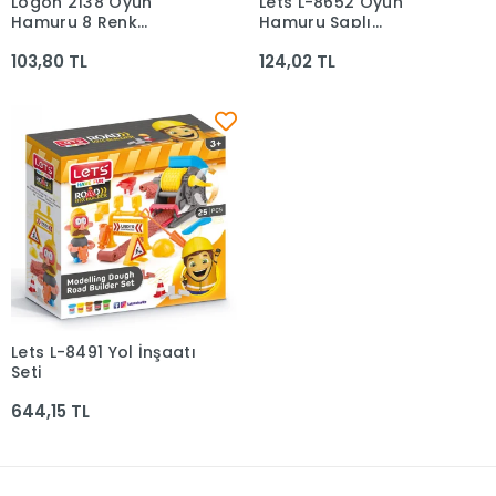
Logon 2138 Oyun
Lets L-8652 Oyun
Sepete Ekle
Sepete Ekle
Hamuru 8 Renk
Hamuru Saplı
Çantalı
Dikdörtgen Kutu
103,80 TL
124,02 TL
Lets L-8491 Yol İnşaatı
Sepete Ekle
Seti
644,15 TL