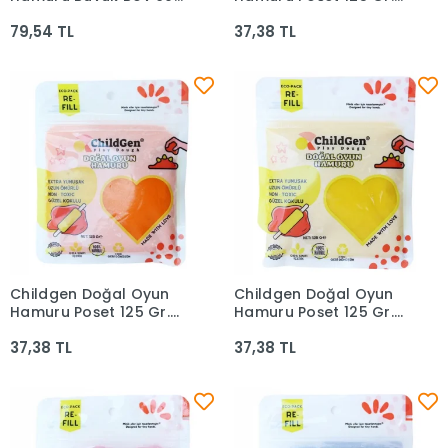
Gr 4lü Pe10003oh4r
Yeşil
79,54 TL
37,38 TL
Childgen Doğal Oyun
Childgen Doğal Oyun
Sepete Ekle
Sepete Ekle
Hamuru Poşet 125 Gr.
Hamuru Poşet 125 Gr.
Turuncu
Sarı
37,38 TL
37,38 TL