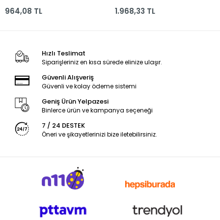
Pk.60*60 2160-5
Kişilik 191x137cm
964,08 TL
1.968,33 TL
916225 *4
Hızlı Teslimat
Siparişleriniz en kısa sürede elinize ulaşır.
Güvenli Alışveriş
Güvenli ve kolay ödeme sistemi
Geniş Ürün Yelpazesi
Binlerce ürün ve kampanya seçeneği
7 / 24 DESTEK
Öneri ve şikayetlerinizi bize iletebilirsiniz.