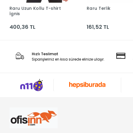
Raru Uzun Kollu T-shirt
Raru Terlik
Sepete Ekle
Sepete Ek
İgnis
400,36 TL
161,52 TL
Hızlı Teslimat
Siparişleriniz en kısa sürede elinize ulaşır.