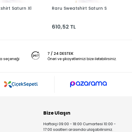
shirt Saturn Xl
Raru Sweatshirt Saturn S
R
Sepete Ekle
Sepete Ekle
610,52 TL
6
7 / 24 DESTEK
a seçeneği
Öneri ve şikayetlerinizi bize iletebilirsiniz.
Bize Ulaşın
Haftaiçi 09:00 - 18:00 Cumartesi 10:00 -
17:00 saatleri arasında ulaşabilirsiniz.