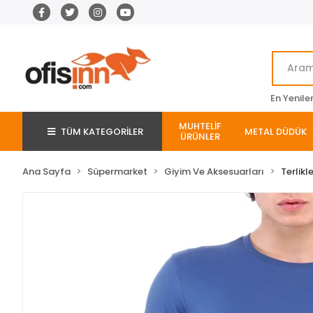
En Yenile
MUHTELİF
TÜM KATEGORİLER
METAL DÜDÜK
ÜRÜNLER
Ana Sayfa
Süpermarket
Giyim Ve Aksesuarları
Terlikl