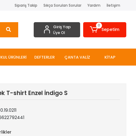
Sipariş Takip
Sıkça Sorulan Sorular
Yardım
İletişim
0
Giriş Yap
Sepetim
Üye Ol
KUL ÜRÜNLERİ
DEFTERLER
ÇANTA VALİZ
KİTAP
k T-shirt Enzel İndigo S
0.19.0211
6622792441
likler