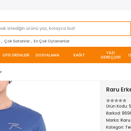
r
,
Çok Satanlar
,
En Çok Oylananlar
YAZI
OFİS ÜRÜNLERİ
DOSYALAMA
KAĞIT
O
GEREÇLERİ
er
Raru Erke
Ürün Kodu:
5
Barkod:
869
Marka:
Raru
Kategori:
Ter