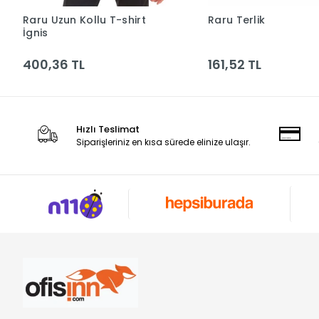
Raru Uzun Kollu T-shirt
Raru Terlik
Sepete Ekle
Sepete Ek
İgnis
400,36 TL
161,52 TL
Hızlı Teslimat
Siparişleriniz en kısa sürede elinize ulaşır.