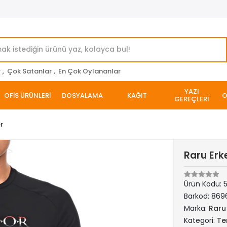
r
,
Çok Satanlar
,
En Çok Oylananlar
YAZI
OFİS ÜRÜNLERİ
DOSYALAMA
KAĞIT
O
GEREÇLERİ
er
Raru Erk
Ürün Kodu:
5
Barkod:
869
Marka:
Raru
Kategori:
Ter