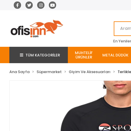
En Yenile
MUHTELİF
TÜM KATEGORİLER
METAL DÜDÜK
ÜRÜNLER
Ana Sayfa
Süpermarket
Giyim Ve Aksesuarları
Terlikl