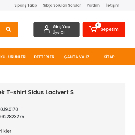
Sipariş Takip
Sıkça Sorulan Sorular
Yardım
İletişim
0
Giriş Yap
Sepetim
Üye Ol
KUL ÜRÜNLERİ
DEFTERLER
ÇANTA VALİZ
KİTAP
ek T-shirt Sidus Lacivert S
0.19.0170
6622823275
likler