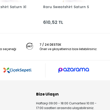
shirt Saturn Xl
Raru Sweatshirt Saturn S
R
Sepete Ekle
Sepete Ekle
610,52 TL
6
7 / 24 DESTEK
a seçeneği
Öneri ve şikayetlerinizi bize iletebilirsiniz.
Bize Ulaşın
Haftaiçi 09:00 - 18:00 Cumartesi 10:00 -
17:00 saatleri arasında ulaşabilirsiniz.