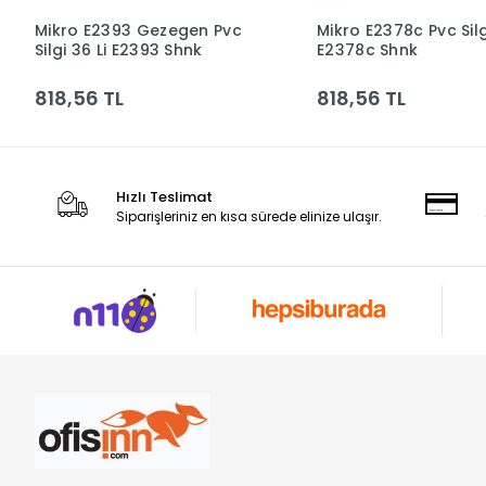
Mikro E2393 Gezegen Pvc
Mikro E2378c Pvc Silg
Sepete Ekle
Sepete Ek
Silgi 36 Li E2393 Shnk
E2378c Shnk
818,56 TL
818,56 TL
Hızlı Teslimat
Siparişleriniz en kısa sürede elinize ulaşır.