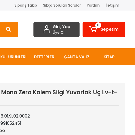
Sipariş Takip
Sıkça Sorulan Sorular
Yardım
İletişim
0
Giriş Yap
Sepetim
Üye Ol
KUL ÜRÜNLERİ
DEFTERLER
ÇANTA VALİZ
KİTAP
ono Zero Kalem Silgi Yuvarlak Uç Lv-t-
08.01.SL02.0002
1991652451
bo