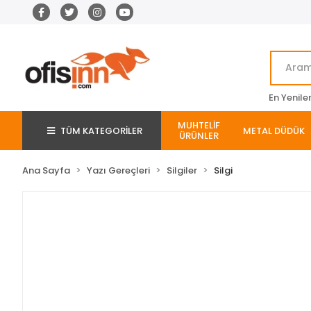
En Yenile
MUHTELİF
TÜM KATEGORİLER
METAL DÜDÜK
ÜRÜNLER
Ana Sayfa
Yazı Gereçleri
Silgiler
Silgi