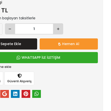
gi
 TL
n başlayan taksitlerle
Sepete Ekle
Hemen Al
WHATSAPP İLE İLETİŞİM
me ekle
i
Güvenli Alışveriş