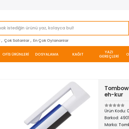
r
,
Çok Satanlar
,
En Çok Oylananlar
YAZI
OFİS ÜRÜNLERİ
DOSYALAMA
KAĞIT
O
GEREÇLERİ
Tombow M
eh-kur
Ürün Kodu:
Barkod:
490
Marka:
Tom