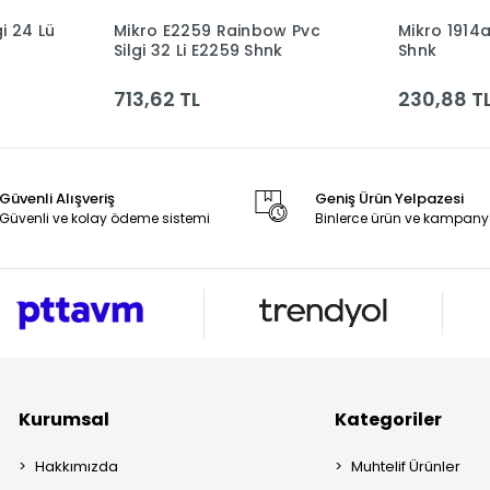
i 24 Lü
Mikro E2259 Rainbow Pvc
Mikro 1914a 
le
Sepete Ekle
Silgi 32 Li E2259 Shnk
Shnk
713,62 TL
230,88 T
Güvenli Alışveriş
Geniş Ürün Yelpazesi
Güvenli ve kolay ödeme sistemi
Binlerce ürün ve kampany
Kurumsal
Kategoriler
Hakkımızda
Muhtelif Ürünler