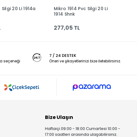
Silgi 20 Li 1914a
Mikro 1914 Pvc Silgi 20 Li
M
Sepete Ekle
Sepete Ekle
1914 Shnk
S
L
277,05 TL
1
7 / 24 DESTEK
a seçeneği
Öneri ve şikayetlerinizi bize iletebilirsiniz.
Bize Ulaşın
Haftaiçi 09:00 - 18:00 Cumartesi 10:00 -
17:00 saatleri arasında ulaşabilirsiniz.