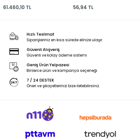
Stnd 170 Rnk Çm-
Pın12-200
61.460,10 TL
56,94 TL
s1700
Hızlı Teslimat
Siparişleriniz en kısa sürede elinize ulaşır.
Güvenli Alışveriş
Güvenli ve kolay ödeme sistemi
Geniş Ürün Yelpazesi
Binlerce ürün ve kampanya seçeneği
7 / 24 DESTEK
Öneri ve şikayetlerinizi bize iletebilirsiniz.