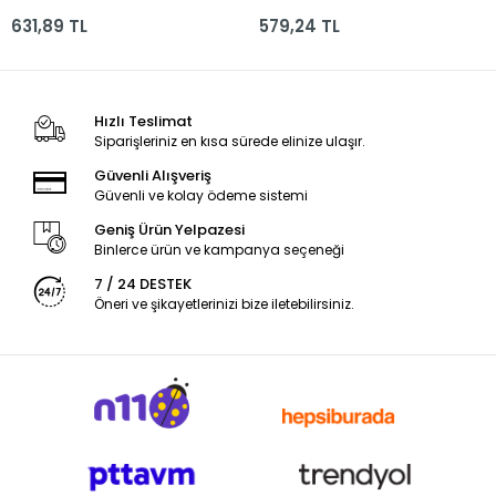
Set Turuncu-sarı-mor
Set Mavi-yeşil-kırmızı
631,89 TL
579,24 TL
3x350 Ml
3x350 Ml
Hızlı Teslimat
Siparişleriniz en kısa sürede elinize ulaşır.
Güvenli Alışveriş
Güvenli ve kolay ödeme sistemi
Geniş Ürün Yelpazesi
Binlerce ürün ve kampanya seçeneği
7 / 24 DESTEK
Öneri ve şikayetlerinizi bize iletebilirsiniz.