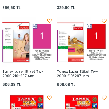
100lü
Beyaz 100lü
366,60 TL
329,90 TL
Tanex Lazer Etiket Tw-
Tanex Lazer Etiket Tw-
Sepete Ekle
Sepete Ekle
2000 210*297 Mm
2000 210*297 Mm
Floresan Pembe 100
Floresan Kırmızı 100
606,08 TL
606,08 TL
Adet
Adet