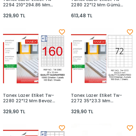
Sepete Ekle
Sepete Ekle
2294 210*294.86 Mm
2280 22*12 Mm Gümüş
Beyaz 100lü
25li
329,90 TL
613,48 TL
Tanex Lazer Etiket Tw-
Tanex Lazer Etiket Tw-
Sepete Ekle
Sepete Ekle
2280 22*12 Mm Beyaz
2272 35*23.3 Mm
100lü
Beyaz 100lü
329,90 TL
329,90 TL