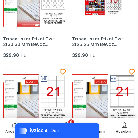
Tanex Lazer Etiket Tw-
Tanex Lazer Etiket Tw-
Sepete Ekle
Sepete Ekle
2130 30 Mm Beyaz
2125 25 Mm Beyaz
100lü
100lü
329,90 TL
329,90 TL
Tek Tıkla Ödeme Kolaylığı
0
7/24 Canlı Destek
Anasayfa
Ürünler
Sepetim
Favorilerim
Hesabım
%100 Sorunsuz Alışveriş
Tanex Lazer Etiket Tw-
Tanex Lazer Etiket Tw-
Sepete Ekle
Sepete Ekle