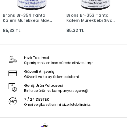
Brons Br-354 Tahta
Brons Br-353 Tahta
Sepete Ekle
Sepete Ekle
Kalem Mürekkebi Mavi
Kalem Mürekkebi Siyah
100 Cc
100 Cc
85,32 TL
85,32 TL
Hızlı Teslimat
Siparişleriniz en kısa sürede elinize ulaşır.
Güvenli Alışveriş
Güvenli ve kolay ödeme sistemi
Geniş Ürün Yelpazesi
Binlerce ürün ve kampanya seçeneği
7 / 24 DESTEK
Öneri ve şikayetlerinizi bize iletebilirsiniz.