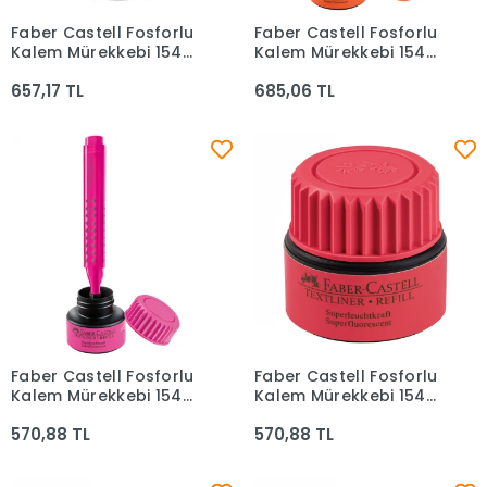
Faber Castell Fosforlu
Faber Castell Fosforlu
Sepete Ekle
Sepete Ekle
Kalem Mürekkebi 1549
Kalem Mürekkebi 1549
Yeşil 5150154963000
Turuncu
657,17 TL
685,06 TL
5150154915000
Faber Castell Fosforlu
Faber Castell Fosforlu
Sepete Ekle
Sepete Ekle
Kalem Mürekkebi 1549
Kalem Mürekkebi 1549
Pembe 5150154928000
Kırmızı 154921
570,88 TL
570,88 TL