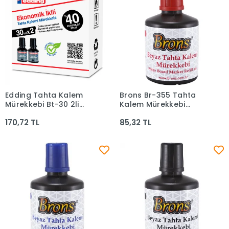
Edding Tahta Kalem
Brons Br-355 Tahta
Sepete Ekle
Sepete Ekle
Mürekkebi Bt-30 2li
Kalem Mürekkebi
Siyah
Kırmızı 100 Cc
170,72 TL
85,32 TL