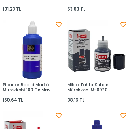
101,23 TL
53,83 TL
Picador Board Markör
Mikro Tahta Kalemi
Sepete Ekle
Sepete Ekle
Mürekkebi 100 Cc Mavi
Mürekkebi M-6020
Siyah Shnk
150,64 TL
38,16 TL