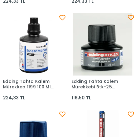
224,33 TL
224,33 TL
Edding Tahta Kalem
Edding Tahta Kalem
Sepete Ekle
Sepete Ekle
Mürekkep 1199 100 Ml
Mürekkebi Btk-25
Kırmızı
Siyah 25 Ml
224,33 TL
116,50 TL