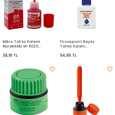
Mikro Tahta Kalemi
Focuspoınt Beyaz
Sepete Ekle
Sepete Ekle
Mürekkebi M-6020
Tahta Kalem
Kırmızı Shnk
Mürekkebi Fdb28m
38,16 TL
54,95 TL
28cc.