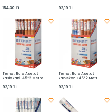
(krşk)
Renkli 92365
154,30 TL
92,19 TL
Temat Rulo Asetat
Temat Rulo Asetat
Sepete Ekle
Sepete Ekle
Yaşipkanli 45*2 Metre
Yapışkanlı 45*2 Metre
Doğal Desen 159596
Karışık Desenli 139764
92,19 TL
92,19 TL