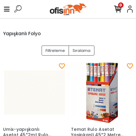
0
Yapışkanlı Folyo
Filtreleme
Sıralama
Umix-yapışkanlı
Temat Rulo Asetat
Sepete Ekle
Sepete Ekle
Asetat 45*2mt Rulo
Yaşipkanli 45*2 Metre