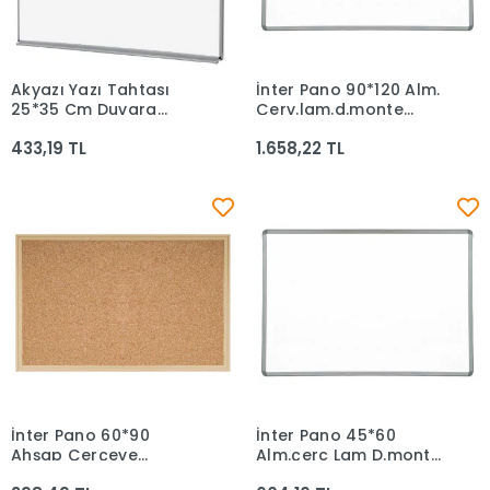
Akyazı Yazı Tahtası
İnter Pano 90*120 Alm.
Sepete Ekle
Sepete Ekle
25*35 Cm Duvara
Çerv.lam.d.monte
Monte Cici 0001
Byz.tah.ınt-578
433,19 TL
1.658,22 TL
İnter Pano 60*90
İnter Pano 45*60
Sepete Ekle
Sepete Ekle
Ahşap Çerçeve
Alm.çerc Lam D.monte
Laminant Yüzey
Yazı Tahtası Int-583