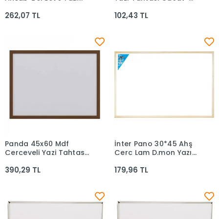
Tahtası Pan226
5233-5234-5235-
262,07 TL
102,43 TL
5236
Panda 45x60 Mdf
İnter Pano 30*45 Ahş
Sepete Ekle
Sepete Ekle
Çerçeveli Yazi Tahtasi
Çerc Lam D.mon Yazı
Pan222
Tahta Int-381
390,29 TL
179,96 TL