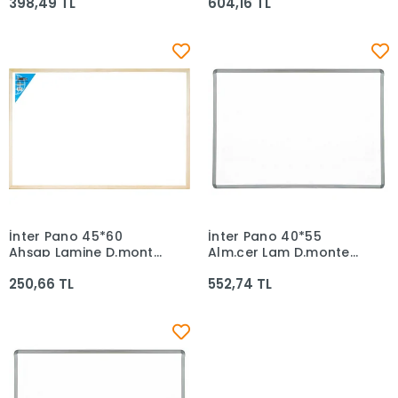
398,49 TL
604,16 TL
Duvara Monte Yazı
Tahtası İnt-385
İnter Pano 45*60
İnter Pano 40*55
Sepete Ekle
Sepete Ekle
Ahşap Lamine D.monte
Alm.çer Lam D.monte
Yazı Taht Int-383
Yazı Tahta Int-582
250,66 TL
552,74 TL