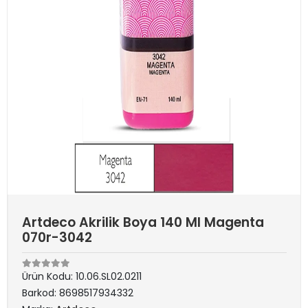
Artdeco Akrilik Boya 140 Ml Magenta
070r-3042
Ürün Kodu:
10.06.SL02.0211
Barkod:
8698517934332