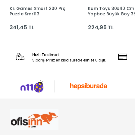
Ks Games Smurf 200 Prç
Kum Toys 30x40 Cm
Sepete Ekle
Sepete Ek
Puzzle Smr113
Yapboz Büyük Boy 3
Km5041
341,45 TL
224,95 TL
Hızlı Teslimat
Siparişleriniz en kısa sürede elinize ulaşır.