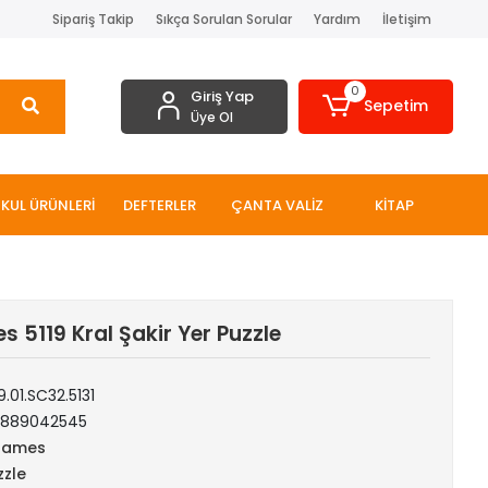
Sipariş Takip
Sıkça Sorulan Sorular
Yardım
İletişim
0
Giriş Yap
Sepetim
Üye Ol
KUL ÜRÜNLERİ
DEFTERLER
ÇANTA VALİZ
KİTAP
 5119 Kral Şakir Yer Puzzle
9.01.SC32.5131
1889042545
Games
zzle