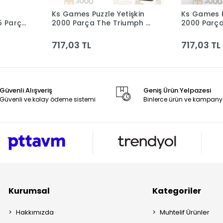
Ks Games Puzzle Yetişkin
Ks Games P
le
Sepete Ekle
5 Parça
2000 Parça The Triumph Of
2000 Parça
Death 22524 Ksgm
22528 Ksg
717,03 TL
717,03 TL
Güvenli Alışveriş
Geniş Ürün Yelpazesi
Güvenli ve kolay ödeme sistemi
Binlerce ürün ve kampany
Kurumsal
Kategoriler
Hakkımızda
Muhtelif Ürünler