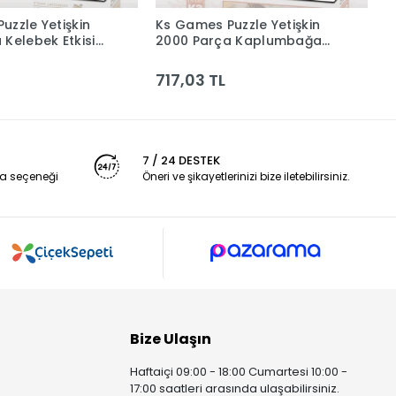
uzzle Yetişkin
Ks Games Puzzle Yetişkin
K
Sepete Ekle
Sepete Ekle
 Kelebek Etkisi
2000 Parça Kaplumbağa
2
m
Terbiyecisi 22527 Ksgm
W
S
717,03 TL
7
7 / 24 DESTEK
a seçeneği
Öneri ve şikayetlerinizi bize iletebilirsiniz.
Bize Ulaşın
Haftaiçi 09:00 - 18:00 Cumartesi 10:00 -
17:00 saatleri arasında ulaşabilirsiniz.