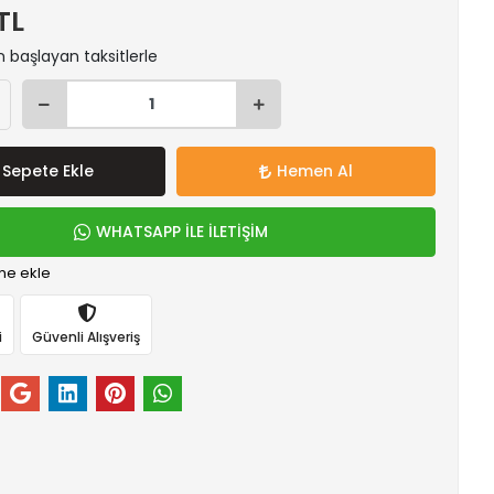
TL
n başlayan taksitlerle
Sepete Ekle
Hemen Al
WHATSAPP İLE İLETİŞİM
me ekle
i
Güvenli Alışveriş