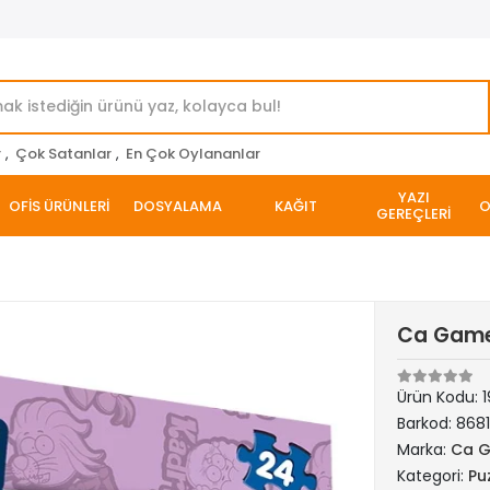
r
,
Çok Satanlar
,
En Çok Oylananlar
YAZI
OFİS ÜRÜNLERİ
DOSYALAMA
KAĞIT
O
GEREÇLERİ
Ca Games
Ürün Kodu:
1
Barkod:
868
Marka:
Ca 
Kategori:
Pu