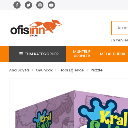
En Yenile
MUHTELİF
TÜM KATEGORİLER
METAL DÜDÜK
ÜRÜNLER
Ana Sayfa
Oyuncak
Hobi Eğlence
Puzzle