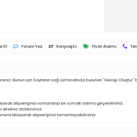
e Et
Yorum Yaz
Karşılaştır
Fiyat Alarmı
Tel
irsiniz. Bunun için Sayfanın sağ üst tarafında bulunan "Hesap Oluştur" 
yarak alışverişinizi sonlandırıp bir sonraki adıma geçebilirsiniz.
i eksiksiz doldurunuz.
nuna tıklayarak alışverişinizi tamamlayabilirsiniz.