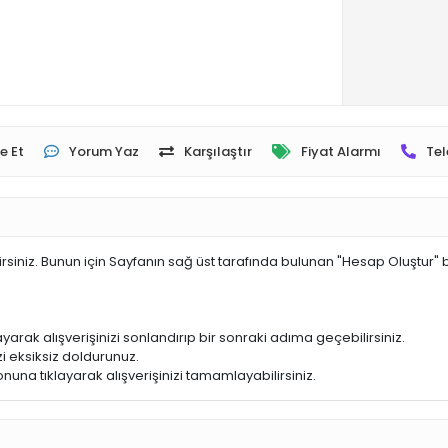
e Et
Yorum Yaz
Karşılaştır
Fiyat Alarmı
Tel
irsiniz. Bunun için Sayfanın sağ üst tarafında bulunan "Hesap Oluştur" 
yarak alışverişinizi sonlandırıp bir sonraki adıma geçebilirsiniz.
i eksiksiz doldurunuz.
nuna tıklayarak alışverişinizi tamamlayabilirsiniz.