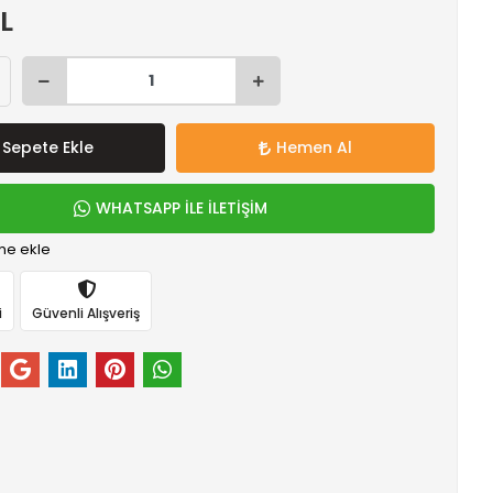
TL
Sepete Ekle
Hemen Al
WHATSAPP İLE İLETİŞİM
me ekle
i
Güvenli Alışveriş