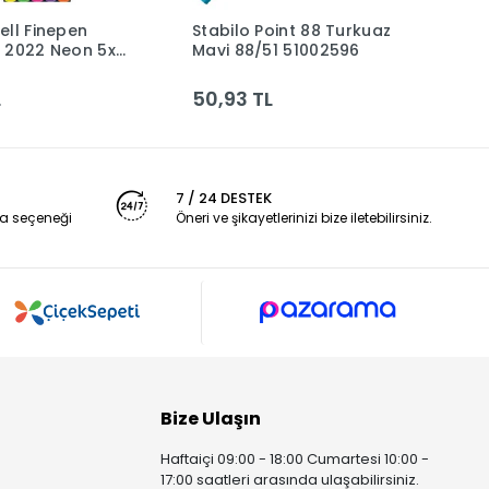
ell Finepen
Stabilo Point 88 Turkuaz
St
Sepete Ekle
Sepete Ekle
 2022 Neon 5x
Mavi 88/51 51002596
5
3000
L
50,93 TL
5
7 / 24 DESTEK
a seçeneği
Öneri ve şikayetlerinizi bize iletebilirsiniz.
Bize Ulaşın
Haftaiçi 09:00 - 18:00 Cumartesi 10:00 -
17:00 saatleri arasında ulaşabilirsiniz.