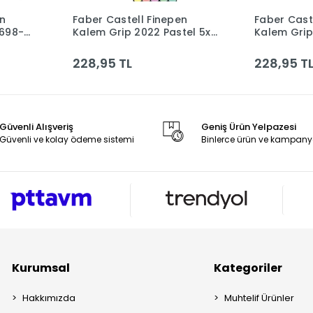
en
Faber Castell Finepen
Faber Cast
le
Sepete Ekle
1698-
Kalem Grip 2022 Pastel 5x
Kalem Grip
5020151602000
502015160
228,95 TL
228,95 T
Güvenli Alışveriş
Geniş Ürün Yelpazesi
Güvenli ve kolay ödeme sistemi
Binlerce ürün ve kampany
Kurumsal
Kategoriler
Hakkımızda
Muhtelif Ürünler