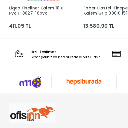
Liqeo Fineliner Kalem 10lu
Faber Castell Finep
Sepete Ekle
Sepete Ek
Pvc F-8027-10pvc
Kalem Grip 300lü 15
kampanya**
411,05 TL
13.580,90 TL
Hızlı Teslimat
Siparişleriniz en kısa sürede elinize ulaşır.