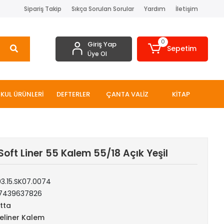
Sipariş Takip
Sıkça Sorulan Sorular
Yardım
İletişim
0
Giriş Yap
Sepetim
Üye Ol
KUL ÜRÜNLERİ
DEFTERLER
ÇANTA VALİZ
KİTAP
Soft Liner 55 Kalem 55/18 Açık Yeşil
03.15.SK07.0074
7439637826
tta
neliner Kalem