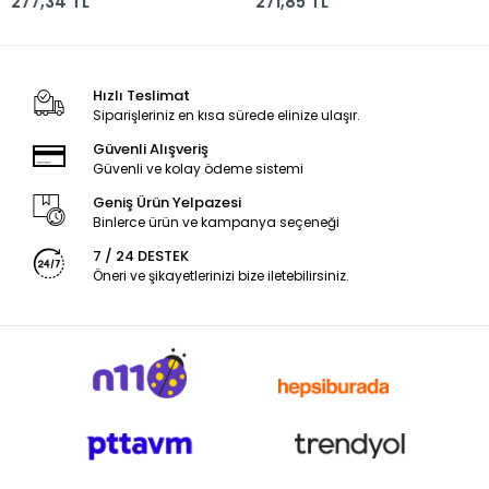
277,34 TL
271,85 TL
5062000020000
Hızlı Teslimat
Siparişleriniz en kısa sürede elinize ulaşır.
Güvenli Alışveriş
Güvenli ve kolay ödeme sistemi
Geniş Ürün Yelpazesi
Binlerce ürün ve kampanya seçeneği
7 / 24 DESTEK
Öneri ve şikayetlerinizi bize iletebilirsiniz.