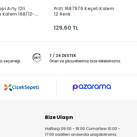
pi Arty 12li
Pritt 1687976 Keçeli Kalem
A
Sepete Ekle
Sepete Ekle
a Kalem 168/12-
12 Renk
2
377
129,60 TL
8
7 / 24 DESTEK
a seçeneği
Öneri ve şikayetlerinizi bize iletebilirsiniz.
Bize Ulaşın
Haftaiçi 09:00 - 18:00 Cumartesi 10:00 -
17:00 saatleri arasında ulaşabilirsiniz.