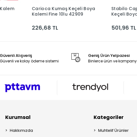
 Kalem
Carioca Kumaş Keçeli Boya
Stabilo Cap
le
Sepete Ekle
Kalemi Fine 10lu 42909
Keçeli Boy
1-20 51013
226,68 TL
501,96 TL
Güvenli Alışveriş
Geniş Ürün Yelpazesi
Güvenli ve kolay ödeme sistemi
Binlerce ürün ve kampany
Kurumsal
Kategoriler
Hakkımızda
Muhtelif Ürünler