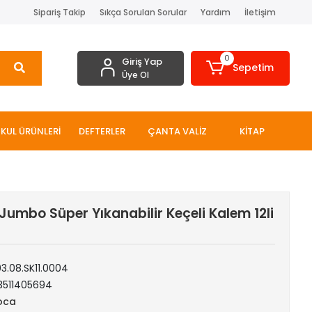
Sipariş Takip
Sıkça Sorulan Sorular
Yardım
İletişim
0
Giriş Yap
Sepetim
Üye Ol
KUL ÜRÜNLERİ
DEFTERLER
ÇANTA VALİZ
KİTAP
Jumbo Süper Yıkanabilir Keçeli Kalem 12li
03.08.SK11.0004
3511405694
oca