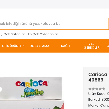
r
,
Çok Satanlar
,
En Çok Oylananlar
YAZI
OFİS ÜRÜNLERİ
DOSYALAMA
KAĞIT
O
GEREÇLERİ
Carioca 
40569
Ürün Kodu:
Barkod:
800
Marka:
Cari