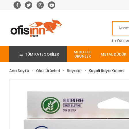
En Yenile
MUHTELİF
TÜM KATEGORİLER
METAL DÜDÜK
ÜRÜNLER
Ana Sayfa
Okul Ürünleri
Boyalar
Keçeli Boya Kalemi