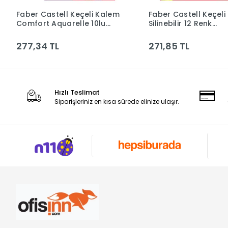
Faber Castell Keçeli Kalem
Faber Castell Keçeli
Sepete Ekle
Sepete Ek
Comfort Aquarelle 10lu
Silinebilir 12 Renk
5062000020000
5062000004000
277,34 TL
271,85 TL
Hızlı Teslimat
Siparişleriniz en kısa sürede elinize ulaşır.