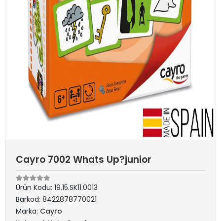
Cayro 7002 Whats Up?junior
Ürün Kodu:
19.15.SK11.0013
Barkod:
8422878770021
Marka:
Cayro