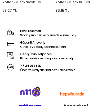
Roller Kalem Siyah Ub-
Roller Kalem 06020
177 Siyah
Mavi 0.7 Mm
53,27 TL
36,15 TL
Pe6020rkma
Hızlı Teslimat
Siparişleriniz en kısa sürede elinize ulaşır.
Güvenli Alışveriş
Güvenli ve kolay ödeme sistemi
Geniş Ürün Yelpazesi
Binlerce ürün ve kampanya seçeneği
7 / 24 DESTEK
Öneri ve şikayetlerinizi bize iletebilirsiniz.