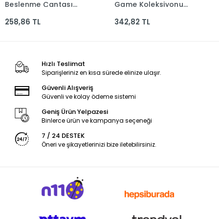
Beslenme Çantası
Game Koleksiyonu
Shnk
Beslenme Çantası
258,86 TL
342,82 TL
Shnk
Hızlı Teslimat
Siparişleriniz en kısa sürede elinize ulaşır.
Güvenli Alışveriş
Güvenli ve kolay ödeme sistemi
Geniş Ürün Yelpazesi
Binlerce ürün ve kampanya seçeneği
7 / 24 DESTEK
Öneri ve şikayetlerinizi bize iletebilirsiniz.