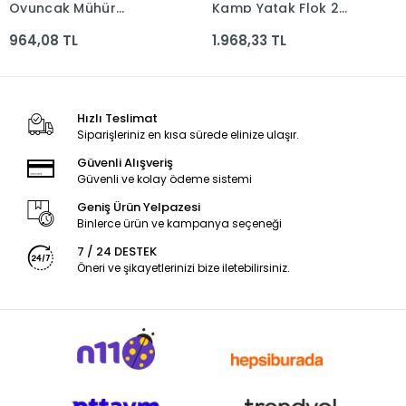
Oyuncak Mühür
Kamp Yatak Flok 2
Pk.60*60 2160-5
Kişilik 191x137cm
964,08 TL
1.968,33 TL
916225 *4
Hızlı Teslimat
Siparişleriniz en kısa sürede elinize ulaşır.
Güvenli Alışveriş
Güvenli ve kolay ödeme sistemi
Geniş Ürün Yelpazesi
Binlerce ürün ve kampanya seçeneği
7 / 24 DESTEK
Öneri ve şikayetlerinizi bize iletebilirsiniz.