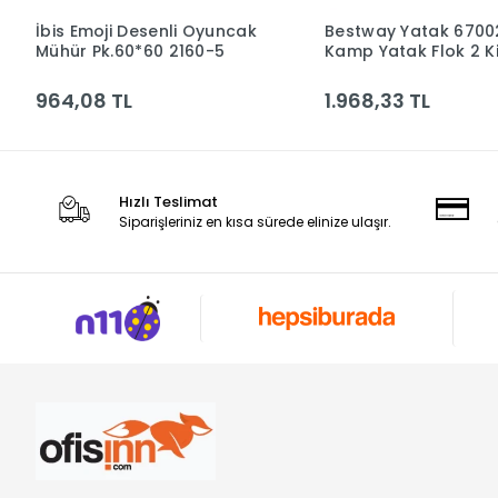
İbis Emoji Desenli Oyuncak
Bestway Yatak 6700
Sepete Ekle
Sepete Ek
Mühür Pk.60*60 2160-5
Kamp Yatak Flok 2 Kiş
191x137cm 916225 *4
964,08 TL
1.968,33 TL
Hızlı Teslimat
Siparişleriniz en kısa sürede elinize ulaşır.