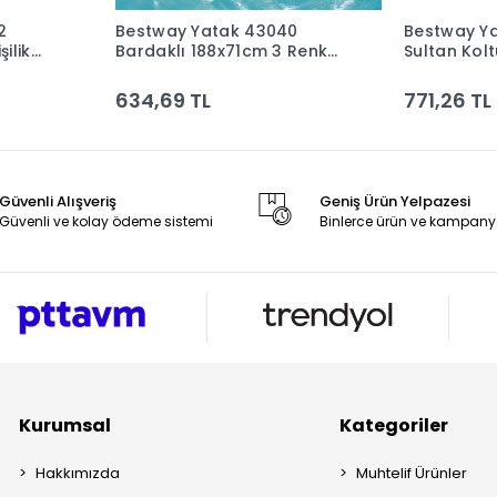
2
Bestway Yatak 43040
Bestway Y
le
Sepete Ekle
ilik
Bardaklı 188x71cm 3 Renk
Sultan Kol
949919 *12
634,69 TL
771,26 TL
Güvenli Alışveriş
Geniş Ürün Yelpazesi
Güvenli ve kolay ödeme sistemi
Binlerce ürün ve kampany
Kurumsal
Kategoriler
Hakkımızda
Muhtelif Ürünler