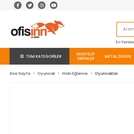
En Yenile
MUHTELİF
TÜM KATEGORİLER
METAL DÜDÜK
ÜRÜNLER
Ana Sayfa
Oyuncak
Hobi Eğlence
Oyuncaklar