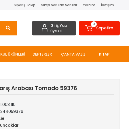
Sipariş Takip
Sıkça Sorulan Sorular
Yardım
İletişim
0
Giriş Yap
Sepetim
Üye Ol
KUL ÜRÜNLERİ
DEFTERLER
ÇANTA VALİZ
KİTAP
Yarış Arabası Tornado 59376
1.003.110
0344059376
sie
uncaklar