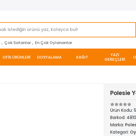
r
,
Çok Satanlar
,
En Çok Oylananlar
YAZI
OFİS ÜRÜNLERİ
DOSYALAMA
KAĞIT
O
GEREÇLERİ
Polesie 
Ürün Kodu:
5
Barkod:
481
Marka:
Pole
Kategori:
Oy