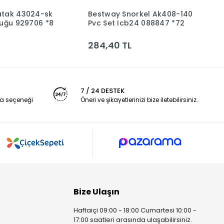
atak 43024-sk
Bestway Snorkel Ak408-140
B
Sepete Ekle
Sepete Ekle
tuğu 929706 *8
Pvc Set Icb24 088847 *72
B
284,40 TL
3
7 / 24 DESTEK
a seçeneği
Öneri ve şikayetlerinizi bize iletebilirsiniz.
Bize Ulaşın
Haftaiçi 09:00 - 18:00 Cumartesi 10:00 -
17:00 saatleri arasında ulaşabilirsiniz.