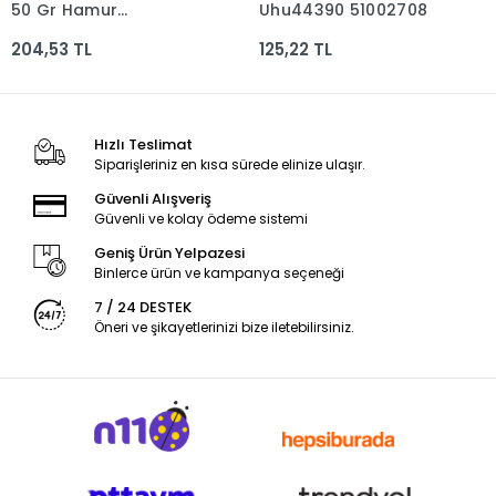
50 Gr Hamur
Uhu44390 51002708
Yapıştırıcı Karışık Renk
204,53 TL
125,22 TL
5130187093000
Hızlı Teslimat
Siparişleriniz en kısa sürede elinize ulaşır.
Güvenli Alışveriş
Güvenli ve kolay ödeme sistemi
Geniş Ürün Yelpazesi
Binlerce ürün ve kampanya seçeneği
7 / 24 DESTEK
Öneri ve şikayetlerinizi bize iletebilirsiniz.