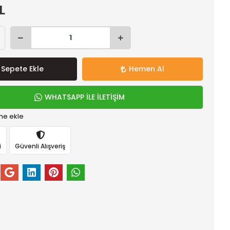
L
Sepete Ekle
Hemen Al
WHATSAPP İLE İLETİŞİM
me ekle
i
Güvenli Alışveriş