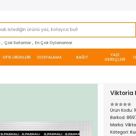
r
,
Çok Satanlar
,
En Çok Oylananlar
YAZI
OFİS ÜRÜNLERİ
DOSYALAMA
KAĞIT
O
GEREÇLERİ
Viktoria
Ürün Kodu:
Barkod:
8697
Marka:
Vikto
Kategori:
Ku