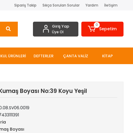
Sipariş Takip
Sıkça Sorulan Sorular
Yardım
İletişim
0
Giriş Yap
Sepetim
Üye Ol
KUL ÜRÜNLERİ
DEFTERLER
ÇANTA VALİZ
KİTAP
 Kumaş Boyası No:39 Koyu Yeşil
10.08.SV06.0019
433111391
ria
maş Boyası