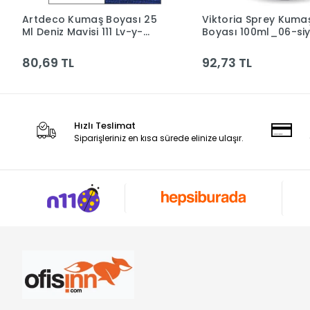
Artdeco Kumaş Boyası 25
Viktoria Sprey Kuma
Sepete Ekle
Sepete Ek
Ml Deniz Mavisi 111 Lv-y-
Boyası 100ml_06-si
010a-111
80,69 TL
92,73 TL
Hızlı Teslimat
Siparişleriniz en kısa sürede elinize ulaşır.