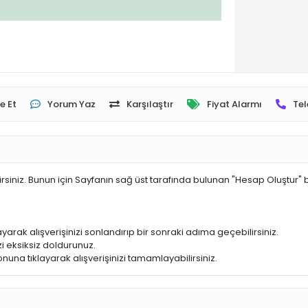
e Et
Yorum Yaz
Karşılaştır
Fiyat Alarmı
Tel
irsiniz. Bunun için Sayfanın sağ üst tarafında bulunan "Hesap Oluştur" 
yarak alışverişinizi sonlandırıp bir sonraki adıma geçebilirsiniz.
i eksiksiz doldurunuz.
nuna tıklayarak alışverişinizi tamamlayabilirsiniz.