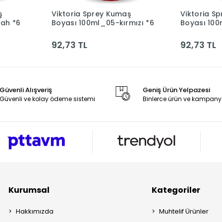
ş
Viktoria Sprey Kumaş
Viktoria S
le
Sepete Ekle
yah *6
Boyası 100ml_05-kırmızı *6
Boyası 100
*6
92,73 TL
92,73 TL
Güvenli Alışveriş
Geniş Ürün Yelpazesi
Güvenli ve kolay ödeme sistemi
Binlerce ürün ve kampany
Kurumsal
Kategoriler
Hakkımızda
Muhtelif Ürünler