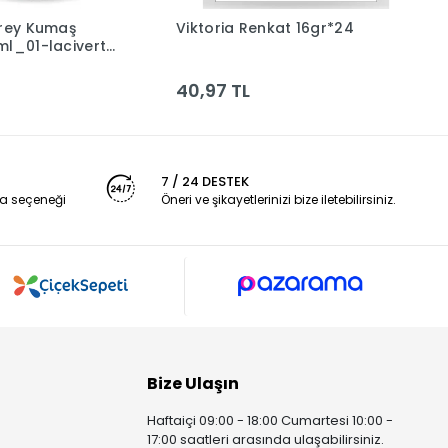
prey Kumaş
Viktoria Renkat 16gr*24
V
Sepete Ekle
Sepete Ekle
ml_01-lacivert
b
40,97 TL
3
7 / 24 DESTEK
a seçeneği
Öneri ve şikayetlerinizi bize iletebilirsiniz.
Bize Ulaşın
Haftaiçi 09:00 - 18:00 Cumartesi 10:00 -
17:00 saatleri arasında ulaşabilirsiniz.