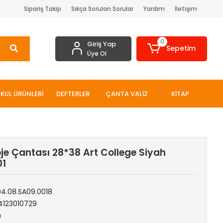
Sipariş Takip
Sıkça Sorulan Sorular
Yardım
İletişim
0
Giriş Yap
Sepetim
Üye Ol
KUL ÜRÜNLERİ
DEFTERLER
ÇANTA VALİZ
KİTAP
je Çantası 28*38 Art College Siyah
01
04.08.SA09.0018
4123010729
a