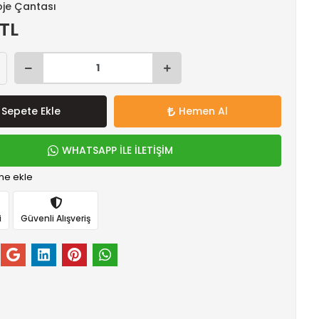
oje Çantası
 TL
Sepete Ekle
Hemen Al
WHATSAPP İLE İLETİŞİM
me ekle
i
Güvenli Alışveriş