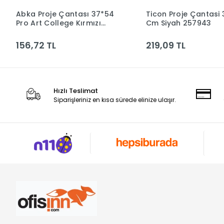
Abka Proje Çantası 37*54
Ticon Proje Çantasi
Sepete Ekle
Sepete Ek
Pro Art College Kırmızı
Cm Siyah 257943
3.01.26.007
156,72 TL
219,09 TL
Hızlı Teslimat
Siparişleriniz en kısa sürede elinize ulaşır.