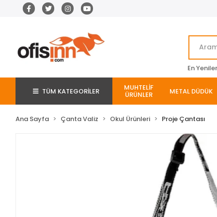
En Yenile
MUHTELİF
TÜM KATEGORİLER
METAL DÜDÜK
ÜRÜNLER
Ana Sayfa
Çanta Valiz
Okul Ürünleri
Proje Çantası