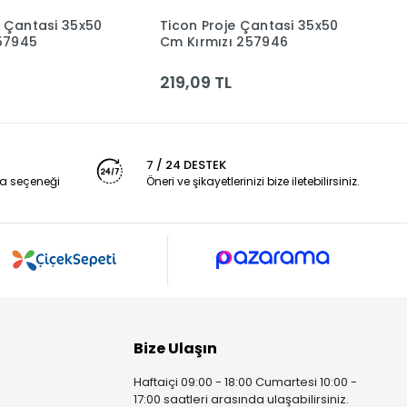
e Çantasi 35x50
Ticon Proje Çantasi 35x50
Sm
Sepete Ekle
Sepete Ekle
57945
Cm Kırmızı 257946
P
219,09 TL
3
7 / 24 DESTEK
a seçeneği
Öneri ve şikayetlerinizi bize iletebilirsiniz.
Bize Ulaşın
Haftaiçi 09:00 - 18:00 Cumartesi 10:00 -
17:00 saatleri arasında ulaşabilirsiniz.