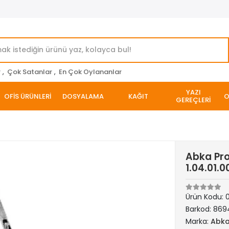
r
,
Çok Satanlar
,
En Çok Oylananlar
YAZI
OFİS ÜRÜNLERİ
DOSYALAMA
KAĞIT
O
GEREÇLERİ
Abka Pro
1.04.01.0
Ürün Kodu:
Barkod:
869
Marka:
Abk