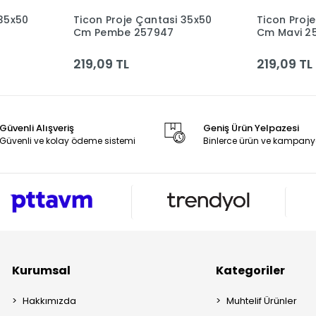
 35x50
Ticon Proje Çantasi 35x50
Ticon Proj
le
Sepete Ekle
Cm Pembe 257947
Cm Mavi 2
219,09 TL
219,09 TL
Güvenli Alışveriş
Geniş Ürün Yelpazesi
Güvenli ve kolay ödeme sistemi
Binlerce ürün ve kampany
Kurumsal
Kategoriler
Hakkımızda
Muhtelif Ürünler