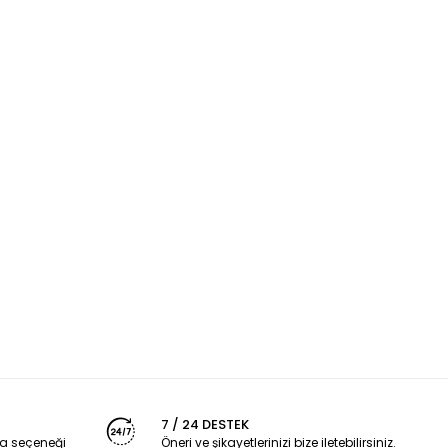
7 / 24 DESTEK
a seçeneği
Öneri ve şikayetlerinizi bize iletebilirsiniz.