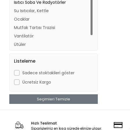
Isıtıcı Soba Ve Radyotörler
Su Isıtıcılar, Kettle
Ocaklar
Mutfak Tartısı Trazisi
Vantilatör
Ütüler
Basküller
Listeleme
Sadece stoktakileri göster
Ücretsiz Kargo
Seçimleri Temizle
Hızlı Teslimat
Siparişleriniz en kısa sürede elinize ulaşır.