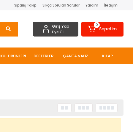
Sipariş Takip
Sıkça Sorulan Sorular
Yardım
İletişim
0
Giriş Yap
Sepetim
Üye Ol
KUL ÜRÜNLERİ
DEFTERLER
ÇANTA VALİZ
KİTAP