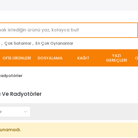
r
,
Çok Satanlar
,
En Çok Oylananlar
YAZI
OFİS ÜRÜNLERİ
DOSYALAMA
KAĞIT
O
GEREÇLERİ
 Radyotörler
ba Ve Radyotörler
lunamadı.