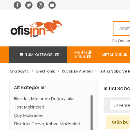
En Yenile
MUHTELİF
TÜM KATEGORİLER
METAL DÜDÜK
ÜRÜNLER
Ana Sayfa
Elektronik
Küçük Ev Aletleri
Isıtıcı Soba Ve
Alt Kategoriler
Isıtıcı So
Blender, Mikser Ve Doğrayıcılar
Tost Makineleri
Çay Makineleri
Ürün bu
Elektirikli Cezve, Kahve Makineleri