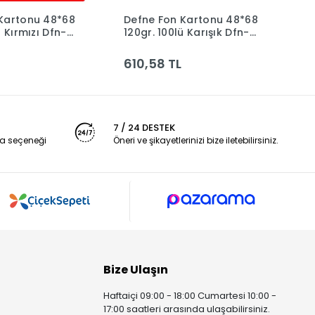
Kartonu 48*68
Defne Fon Kartonu 48*68
D
Sepete Ekle
Sepete Ekle
ü Kırmızı Dfn-
120gr. 100lü Karışık Dfn-
1
3012
610,58 TL
6
7 / 24 DESTEK
a seçeneği
Öneri ve şikayetlerinizi bize iletebilirsiniz.
Bize Ulaşın
Haftaiçi 09:00 - 18:00 Cumartesi 10:00 -
17:00 saatleri arasında ulaşabilirsiniz.