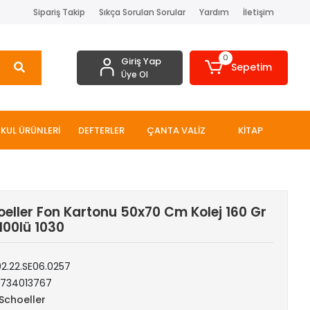
Sipariş Takip
Sıkça Sorulan Sorular
Yardım
İletişim
0
Giriş Yap
Sepetim
Üye Ol
KUL ÜRÜNLERİ
DEFTERLER
ÇANTA VALİZ
KİTAP
oeller Fon Kartonu 50x70 Cm Kolej 160 Gr
100lü 1030
02.22.SE06.0257
1734013767
 Schoeller