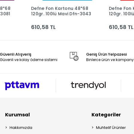
48*68
Defne Fon Kartonu 48*68
Defne Fon 
le
Sepete Ekle
-3081
120gr. 100lü Mavi Dfn-3043
120gr. 100l
3036
610,58 TL
610,58 TL
Güvenli Alışveriş
Geniş Ürün Yelpazesi
Güvenli ve kolay ödeme sistemi
Binlerce ürün ve kampany
Kurumsal
Kategoriler
Hakkımızda
Muhtelif Ürünler