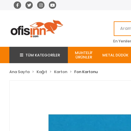
En Yenile
MUHTELİF
TÜM KATEGORİLER
METAL DÜDÜK
ÜRÜNLER
Ana Sayfa
Kağıt
Karton
Fon Kartonu