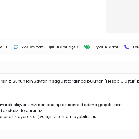
e Et
Yorum Yaz
Karşılaştır
Fiyat Alarmı
Tel
irsiniz. Bunun için Sayfanın sağ üst tarafında bulunan "Hesap Oluştur" 
yarak alışverişinizi sonlandırıp bir sonraki adıma geçebilirsiniz.
i eksiksiz doldurunuz.
nuna tıklayarak alışverişinizi tamamlayabilirsiniz.