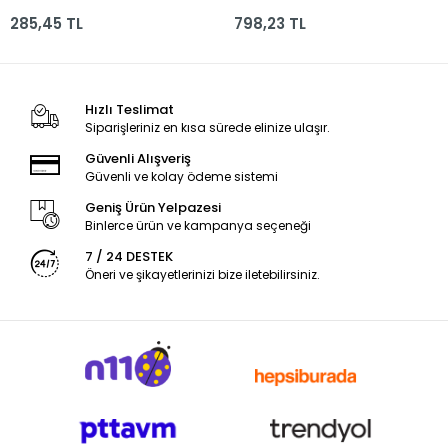
Yaprak Telli Mn13-3
50/55 Gr Rulo Alx-
285,45 TL
798,23 TL
0342 055.11
Hızlı Teslimat
Siparişleriniz en kısa sürede elinize ulaşır.
Güvenli Alışveriş
Güvenli ve kolay ödeme sistemi
Geniş Ürün Yelpazesi
Binlerce ürün ve kampanya seçeneği
7 / 24 DESTEK
Öneri ve şikayetlerinizi bize iletebilirsiniz.