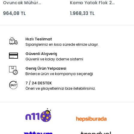
Oyuncak Mühür
Kamp Yatak Flok 2
Pk.60*60 2160-5
Kişilik 191x137cm
964,08 TL
1.968,33 TL
916225 *4
Hızlı Teslimat
Siparişleriniz en kısa sürede elinize ulaşır.
Güvenli Alışveriş
Güvenli ve kolay ödeme sistemi
Geniş Ürün Yelpazesi
Binlerce ürün ve kampanya seçeneği
7 / 24 DESTEK
Öneri ve şikayetlerinizi bize iletebilirsiniz.