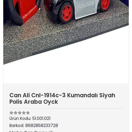
Can Ali Cnl-1914c-3 Kumandalı Siyah
Polis Araba Oyck
Ürün Kodu:
51.001.021
Barkod:
8682858233728