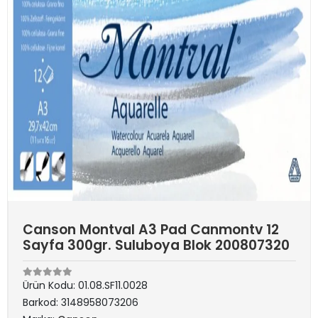
Canson Montval A3 Pad Canmontv 12
Sayfa 300gr. Suluboya Blok 200807320
Ürün Kodu:
01.08.SF11.0028
Barkod:
3148958073206