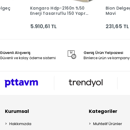
elgeç
Kangaro Hdp-2160n %50
Bion Delgeç 928
le
Sepete Ekle
Enerji Tasarruflu 150 Yaprak
Mavi
Gri Delgeç Kan-hdp-2160n
G
5.910,61 TL
231,65 TL
Güvenli Alışveriş
Geniş Ürün Yelpazesi
Güvenli ve kolay ödeme sistemi
Binlerce ürün ve kampany
Kurumsal
Kategoriler
Hakkımızda
Muhtelif Ürünler