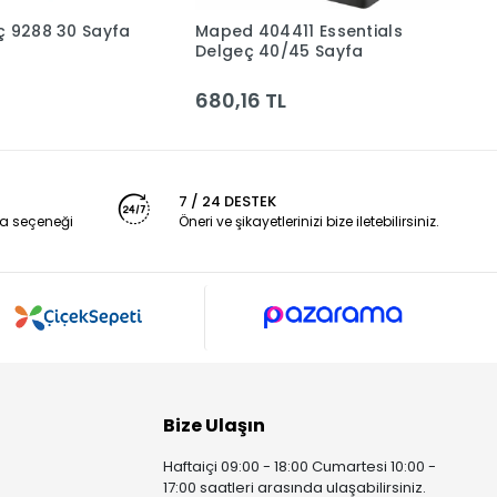
8 30 Sayfa
Maped 404411 Essentials
L
Sepete Ekle
Sepete Ekle
Delgeç 40/45 Sayfa
M
680,16 TL
4
7 / 24 DESTEK
a seçeneği
Öneri ve şikayetlerinizi bize iletebilirsiniz.
Bize Ulaşın
Haftaiçi 09:00 - 18:00 Cumartesi 10:00 -
17:00 saatleri arasında ulaşabilirsiniz.