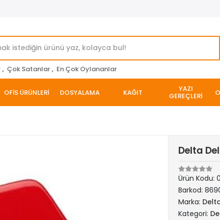
r
,
Çok Satanlar
,
En Çok Oylananlar
YAZI
OFİS ÜRÜNLERİ
DOSYALAMA
KAĞIT
O
GEREÇLERİ
Delta Del
Ürün Kodu:
Barkod:
869
Marka:
Delt
Kategori:
De