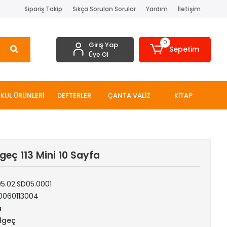
Sipariş Takip
Sıkça Sorulan Sorular
Yardım
İletişim
0
Giriş Yap
Sepetim
Üye Ol
KUL ÜRÜNLERİ
DEFTERLER
ÇANTA VALİZ
KİTAP
geç 113 Mini 10 Sayfa
05.02.SD05.0001
0060113004
a
lgeç