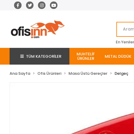
En Yenile
MUHTELİF
TÜM KATEGORİLER
METAL DÜDÜK
ÜRÜNLER
Ana Sayfa
Ofis Ürünleri
Masa Üstü Gereçler
Delgeç