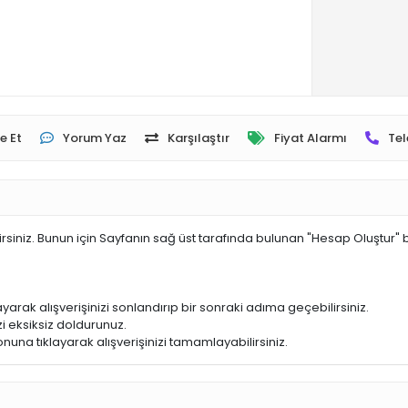
e Et
Yorum Yaz
Karşılaştır
Fiyat Alarmı
Tel
irsiniz. Bunun için Sayfanın sağ üst tarafında bulunan "Hesap Oluştur" 
yarak alışverişinizi sonlandırıp bir sonraki adıma geçebilirsiniz.
i eksiksiz doldurunuz.
nuna tıklayarak alışverişinizi tamamlayabilirsiniz.