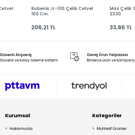
Cetvel
Rubenis Jr-100 Çelik Cetvel
Mas Çelik 
le
Sepete Ekle
100 Cm.
2330
206,21 TL
33,86 TL
Güvenli Alışveriş
Geniş Ürün Yelpazesi
Güvenli ve kolay ödeme sistemi
Binlerce ürün ve kampany
Kurumsal
Kategoriler
Hakkımızda
Muhtelif Ürünler