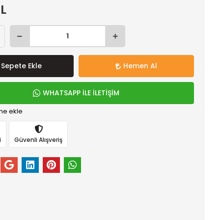
TL
Sepete Ekle
Hemen Al
WHATSAPP İLE İLETİŞİM
me ekle
i
Güvenli Alışveriş