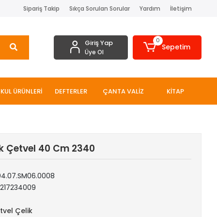
Sipariş Takip
Sıkça Sorulan Sorular
Yardım
İletişim
0
Giriş Yap
Sepetim
Üye Ol
KUL ÜRÜNLERİ
DEFTERLER
ÇANTA VALİZ
KİTAP
k Çetvel 40 Cm 2340
04.07.SM06.0008
1217234009
tvel Çelik