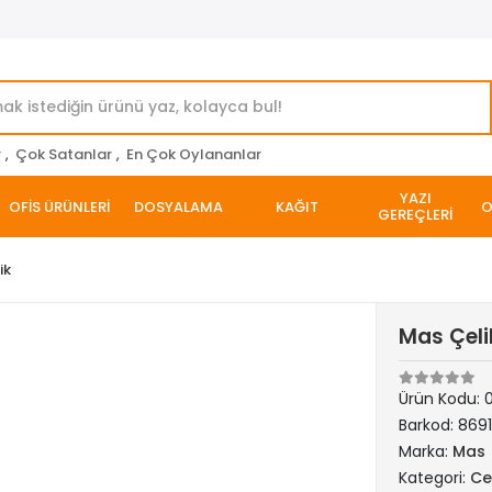
r
,
Çok Satanlar
,
En Çok Oylananlar
YAZI
OFİS ÜRÜNLERİ
DOSYALAMA
KAĞIT
O
GEREÇLERİ
ik
Mas Çeli
Ürün Kodu:
Barkod:
869
Marka:
Mas
Kategori:
Ce