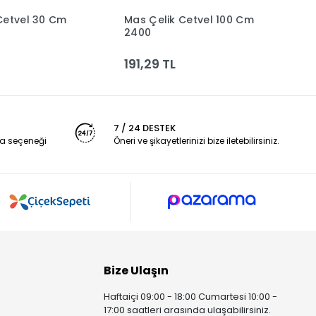
Cetvel 30 Cm
Mas Çelik Cetvel 100 Cm
M
Sepete Ekle
Sepete Ekle
2400
A
Bi
191,29 TL
1
7 / 24 DESTEK
a seçeneği
Öneri ve şikayetlerinizi bize iletebilirsiniz.
Bize Ulaşın
Haftaiçi 09:00 - 18:00 Cumartesi 10:00 -
17:00 saatleri arasında ulaşabilirsiniz.