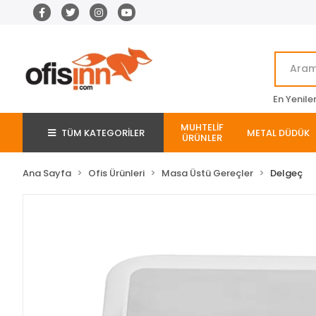
En Yenile
MUHTELİF
TÜM KATEGORİLER
METAL DÜDÜK
ÜRÜNLER
Ana Sayfa
Ofis Ürünleri
Masa Üstü Gereçler
Delgeç