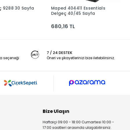
8 30 Sayfa
Maped 404411 Essentials
L
Sepete Ekle
Sepete Ekle
Delgeç 40/45 Sayfa
M
680,16 TL
4
7 / 24 DESTEK
a seçeneği
Öneri ve şikayetlerinizi bize iletebilirsiniz.
Bize Ulaşın
Haftaiçi 09:00 - 18:00 Cumartesi 10:00 -
17:00 saatleri arasında ulaşabilirsiniz.