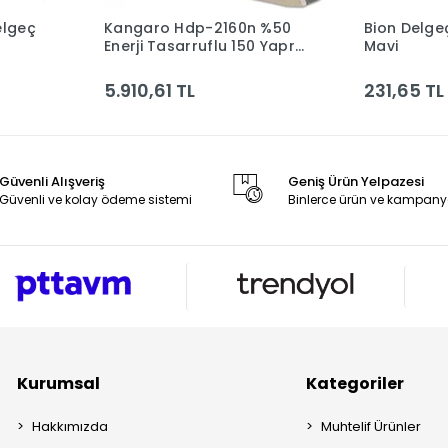
elgeç
Kangaro Hdp-2160n %50
Bion Delgeç 928
le
Sepete Ekle
Enerji Tasarruflu 150 Yaprak
Mavi
Gri Delgeç Kan-hdp-2160n
G
5.910,61 TL
231,65 TL
Güvenli Alışveriş
Geniş Ürün Yelpazesi
Güvenli ve kolay ödeme sistemi
Binlerce ürün ve kampany
Kurumsal
Kategoriler
Hakkımızda
Muhtelif Ürünler