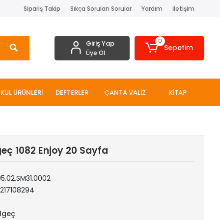
Sipariş Takip
Sıkça Sorulan Sorular
Yardım
İletişim
0
Giriş Yap
Sepetim
Üye Ol
KUL ÜRÜNLERİ
DEFTERLER
ÇANTA VALİZ
KİTAP
eç 1082 Enjoy 20 Sayfa
05.02.SM31.0002
1217108294
lgeç