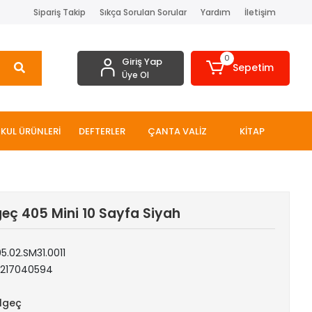
Sipariş Takip
Sıkça Sorulan Sorular
Yardım
İletişim
0
Giriş Yap
Sepetim
Üye Ol
KUL ÜRÜNLERİ
DEFTERLER
ÇANTA VALİZ
KİTAP
eç 405 Mini 10 Sayfa Siyah
5.02.SM31.0011
1217040594
lgeç