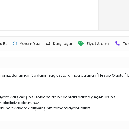
e Et
Yorum Yaz
Karşılaştır
Fiyat Alarmı
Tel
irsiniz. Bunun için Sayfanın sağ üst tarafında bulunan "Hesap Oluştur" 
yarak alışverişinizi sonlandırıp bir sonraki adıma geçebilirsiniz.
i eksiksiz doldurunuz.
nuna tıklayarak alışverişinizi tamamlayabilirsiniz.