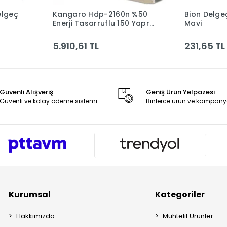
elgeç
Kangaro Hdp-2160n %50
Bion Delgeç 928
le
Sepete Ekle
Enerji Tasarruflu 150 Yaprak
Mavi
Gri Delgeç Kan-hdp-2160n
G
5.910,61 TL
231,65 TL
Güvenli Alışveriş
Geniş Ürün Yelpazesi
Güvenli ve kolay ödeme sistemi
Binlerce ürün ve kampany
Kurumsal
Kategoriler
Hakkımızda
Muhtelif Ürünler