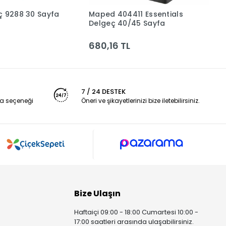
8 30 Sayfa
Maped 404411 Essentials
L
Sepete Ekle
Sepete Ekle
Delgeç 40/45 Sayfa
M
680,16 TL
4
7 / 24 DESTEK
a seçeneği
Öneri ve şikayetlerinizi bize iletebilirsiniz.
Bize Ulaşın
Haftaiçi 09:00 - 18:00 Cumartesi 10:00 -
17:00 saatleri arasında ulaşabilirsiniz.