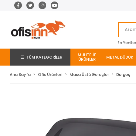
En Yenile
MUHTELİF
TÜM KATEGORİLER
METAL DÜDÜK
ÜRÜNLER
Ana Sayfa
Ofis Ürünleri
Masa Üstü Gereçler
Delgeç