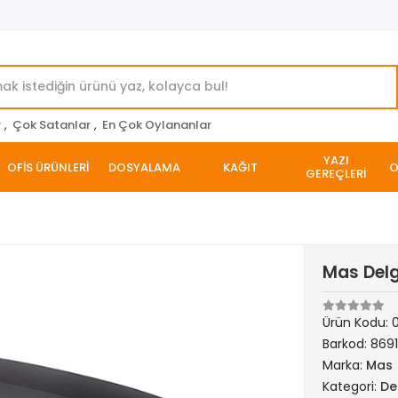
r
,
Çok Satanlar
,
En Çok Oylananlar
YAZI
OFİS ÜRÜNLERİ
DOSYALAMA
KAĞIT
O
GEREÇLERİ
Mas Delg
Ürün Kodu:
0
Barkod:
869
Marka:
Mas
Kategori:
De