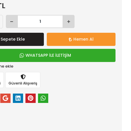
TL
Sepete Ekle
Hemen Al
WHATSAPP İLE İLETİŞİM
me ekle
i
Güvenli Alışveriş