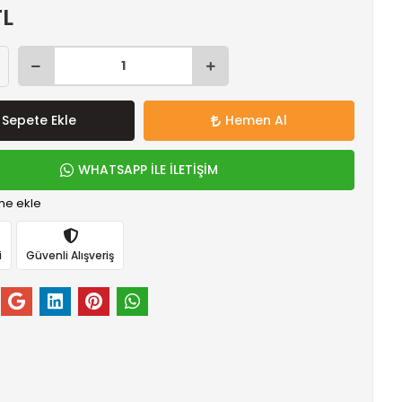
TL
Sepete Ekle
Hemen Al
WHATSAPP İLE İLETİŞİM
me ekle
i
Güvenli Alışveriş