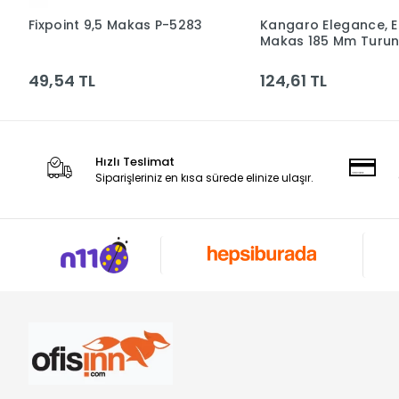
Fixpoint 9,5 Makas P-5283
Kangaro Elegance, E
Sepete Ekle
Sepete Ek
Makas 185 Mm Turun
240 Kanm-el-73/y T
49,54 TL
124,61 TL
Hızlı Teslimat
Siparişleriniz en kısa sürede elinize ulaşır.