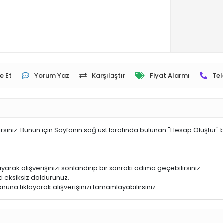
e Et
Yorum Yaz
Karşılaştır
Fiyat Alarmı
Tel
irsiniz. Bunun için Sayfanın sağ üst tarafında bulunan "Hesap Oluştur" 
yarak alışverişinizi sonlandırıp bir sonraki adıma geçebilirsiniz.
i eksiksiz doldurunuz.
nuna tıklayarak alışverişinizi tamamlayabilirsiniz.