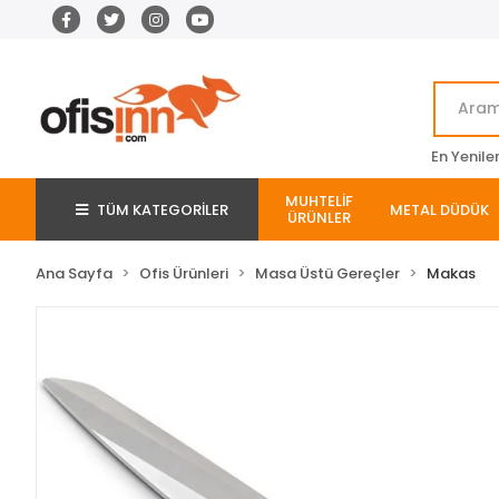
En Yenile
MUHTELİF
TÜM KATEGORİLER
METAL DÜDÜK
ÜRÜNLER
Ana Sayfa
Ofis Ürünleri
Masa Üstü Gereçler
Makas