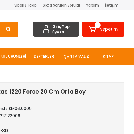
Sipariş Takip
Sıkça Sorulan Sorular
Yardım
İletişim
0
Giriş Yap
Sepetim
Üye Ol
KUL ÜRÜNLERİ
DEFTERLER
ÇANTA VALİZ
KİTAP
as 1220 Force 20 Cm Orta Boy
05.17.SM06.0009
217122009
kas