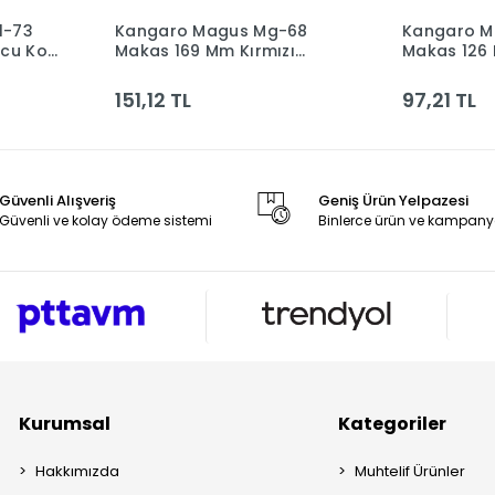
l-73
Kangaro Magus Mg-68
Kangaro M
le
Sepete Ekle
cu Koli
Makas 169 Mm Kırmızı
Makas 126 
Kanm-mg-68/y K
Kanm-mg-
151,12 TL
97,21 TL
Güvenli Alışveriş
Geniş Ürün Yelpazesi
Güvenli ve kolay ödeme sistemi
Binlerce ürün ve kampany
Kurumsal
Kategoriler
Hakkımızda
Muhtelif Ürünler