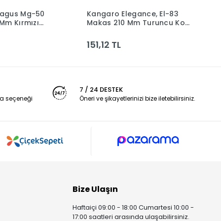
agus Mg-50
Kangaro Elegance, El-83
K
Sepete Ekle
Sepete Ekle
Mm Kırmızı
Makas 210 Mm Turuncu Koli
M
50/y K
144 Kanm-el-83/y T
1
151,12 TL
1
7 / 24 DESTEK
a seçeneği
Öneri ve şikayetlerinizi bize iletebilirsiniz.
Bize Ulaşın
Haftaiçi 09:00 - 18:00 Cumartesi 10:00 -
17:00 saatleri arasında ulaşabilirsiniz.