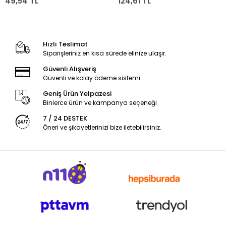
49,54 TL
124,61 TL
Kanm-el-73/y T
Hızlı Teslimat
Siparişleriniz en kısa sürede elinize ulaşır.
Güvenli Alışveriş
Güvenli ve kolay ödeme sistemi
Geniş Ürün Yelpazesi
Binlerce ürün ve kampanya seçeneği
7 / 24 DESTEK
Öneri ve şikayetlerinizi bize iletebilirsiniz.