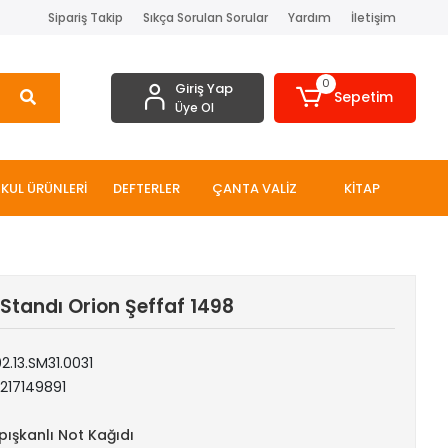
Sipariş Takip
Sıkça Sorulan Sorular
Yardım
İletişim
0
Giriş Yap
Sepetim
Üye Ol
KUL ÜRÜNLERİ
DEFTERLER
ÇANTA VALİZ
KİTAP
Standı Orion Şeffaf 1498
2.13.SM31.0031
217149891
pışkanlı Not Kağıdı