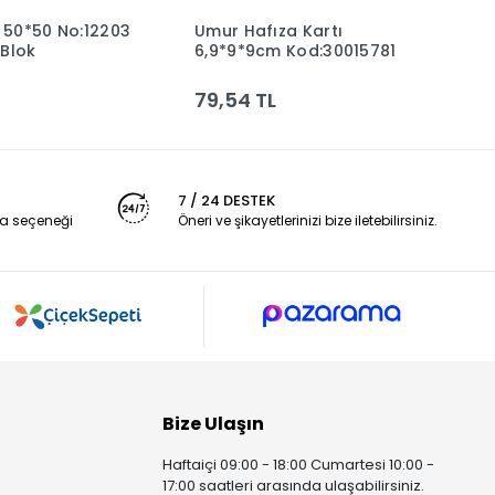
 50*50 No:12203
Umur Hafıza Kartı
T
Sepete Ekle
Sepete Ekle
 Blok
6,9*9*9cm Kod:30015781
R
79,54 TL
3
7 / 24 DESTEK
a seçeneği
Öneri ve şikayetlerinizi bize iletebilirsiniz.
Bize Ulaşın
Haftaiçi 09:00 - 18:00 Cumartesi 10:00 -
17:00 saatleri arasında ulaşabilirsiniz.