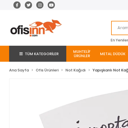
En Yenile
MUHTELİF
TÜM KATEGORİLER
METAL DÜDÜK
ÜRÜNLER
Ana Sayfa
Ofis Ürünleri
Not Kağıdı
Yapışkanlı Not Kağ