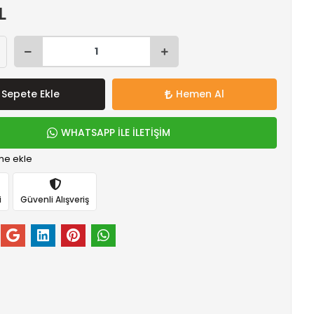
L
Sepete Ekle
Hemen Al
WHATSAPP İLE İLETİŞİM
me ekle
i
Güvenli Alışveriş