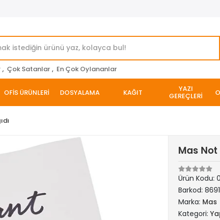
r
,
Çok Satanlar
,
En Çok Oylananlar
YAZI
OFİS ÜRÜNLERİ
DOSYALAMA
KAĞIT
O
GEREÇLERİ
ıdı
Mas Not 
Ürün Kodu:
0
Barkod:
8691
Marka:
Mas
Kategori:
Ya