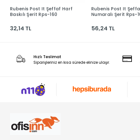
Rubenis Post It Şeffaf Harf
Rubenis Post It Şeffa
Sepete Ekle
Sepete Ek
Baskılı Şerit Rps-160
Numaralı Şerit Rps-1
32,14 TL
56,24 TL
Hızlı Teslimat
Siparişleriniz en kısa sürede elinize ulaşır.