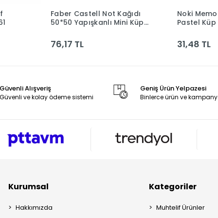
f
Faber Castell Not Kağıdı
Noki Memo
le
Sepete Ekle
61
50*50 Yapışkanlı Mini Küp
Pastel Küp
Fosforlu 565839
76,17 TL
31,48 TL
Güvenli Alışveriş
Geniş Ürün Yelpazesi
Güvenli ve kolay ödeme sistemi
Binlerce ürün ve kampany
Kurumsal
Kategoriler
Hakkımızda
Muhtelif Ürünler