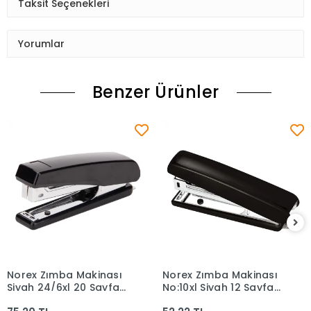
Taksit Seçenekleri
Yorumlar
Benzer Ürünler
Norex Zımba Makinası
Norex Zımba Makinası
Sepete Ekle
Sepete Ekle
Siyah 24/6xl 20 Sayfa
No:10xl Siyah 12 Sayfa
Kapasite Uh005-190
Kapasite Uh001-190