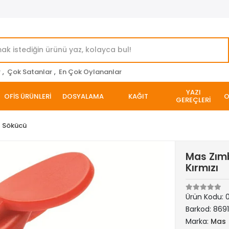
r
,
Çok Satanlar
,
En Çok Oylananlar
YAZI
OFİS ÜRÜNLERİ
DOSYALAMA
KAĞIT
O
GEREÇLERİ
l Sökücü
Mas Zımb
Kırmızı
Ürün Kodu:
Barkod:
869
Marka:
Mas