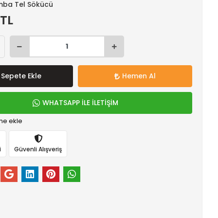
mba Tel Sökücü
 TL
Sepete Ekle
Hemen Al
WHATSAPP İLE İLETİŞİM
me ekle
i
Güvenli Alışveriş