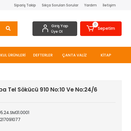
Sipariş Takip
Sıkça Sorulan Sorular
Yardım
İletişim
0
Giriş Yap
Sepetim
Üye Ol
KUL ÜRÜNLERİ
DEFTERLER
ÇANTA VALİZ
KİTAP
a Tel Sökücü 910 No:10 Ve No:24/6
05.24.SM31.0001
1217091077