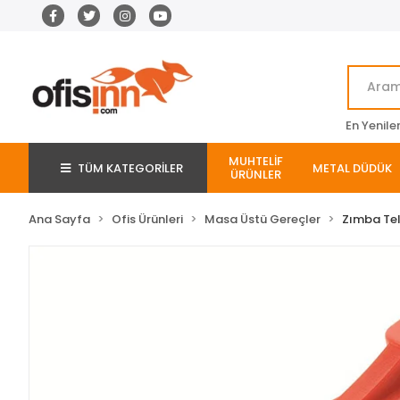
En Yenile
MUHTELİF
TÜM KATEGORİLER
METAL DÜDÜK
ÜRÜNLER
Ana Sayfa
Ofis Ürünleri
Masa Üstü Gereçler
Zımba Te