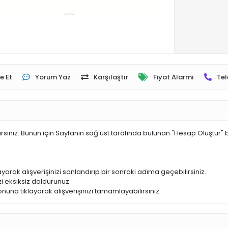
e Et
Yorum Yaz
Karşılaştır
Fiyat Alarmı
Tel
irsiniz. Bunun için Sayfanın sağ üst tarafında bulunan "Hesap Oluştur" 
yarak alışverişinizi sonlandırıp bir sonraki adıma geçebilirsiniz.
i eksiksiz doldurunuz.
nuna tıklayarak alışverişinizi tamamlayabilirsiniz.