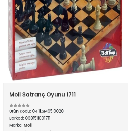
Moli Satranç Oyunu 1711
Ürün Kodu:
04.11.SM65.0028
Barkod:
8681511001711
Marka:
Moli