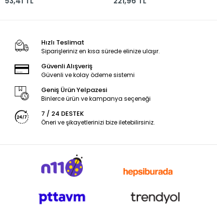
53,41 TL
221,96 TL
Uhu39370 51004120
Hızlı Teslimat
Siparişleriniz en kısa sürede elinize ulaşır.
Güvenli Alışveriş
Güvenli ve kolay ödeme sistemi
Geniş Ürün Yelpazesi
Binlerce ürün ve kampanya seçeneği
7 / 24 DESTEK
Öneri ve şikayetlerinizi bize iletebilirsiniz.