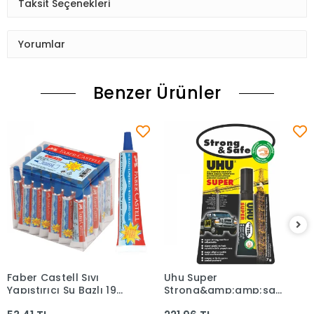
Taksit Seçenekleri
Yorumlar
Benzer Ürünler
Faber Castell Sıvı
Uhu Super
Sepete Ekle
Sepete Ekle
Yapıştırıcı Su Bazlı 19
Strong&amp;amp;safe
Gram 5088179647
7gr. Yapıştırıcı