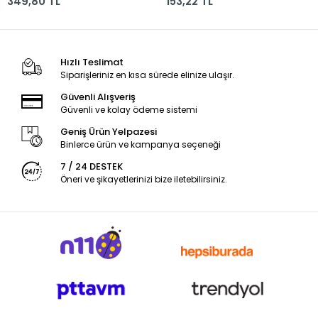
349,80 TL
153,22 TL
5281122715000
Hızlı Teslimat
Siparişleriniz en kısa sürede elinize ulaşır.
Güvenli Alışveriş
Güvenli ve kolay ödeme sistemi
Geniş Ürün Yelpazesi
Binlerce ürün ve kampanya seçeneği
7 / 24 DESTEK
Öneri ve şikayetlerinizi bize iletebilirsiniz.