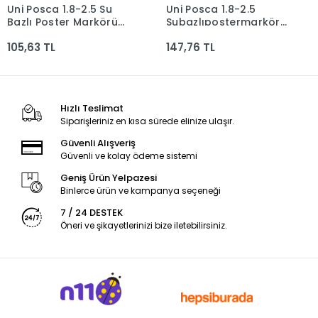
Uni Posca 1.8-2.5 Su
Uni Posca 1.8-2.5
Sepete Ekle
Sepete Ekle
Bazlı Poster Markörü
Subazlıpostermarkörü
Bej N Pc-5m Bej(n)
M.kırmızı N Pc-5m
105,63 TL
147,76 TL
Metalik Kırmızı (n)
Hızlı Teslimat
Siparişleriniz en kısa sürede elinize ulaşır.
Güvenli Alışveriş
Güvenli ve kolay ödeme sistemi
Geniş Ürün Yelpazesi
Binlerce ürün ve kampanya seçeneği
7 / 24 DESTEK
Öneri ve şikayetlerinizi bize iletebilirsiniz.